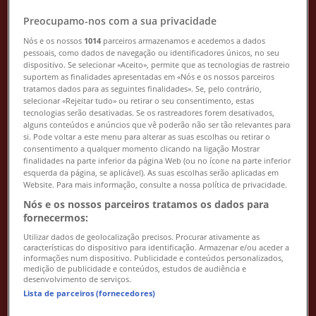
Segunda-feira
Preocupamo-nos com a sua privacidade
10:00 - 23:00
Terça-feira
Nós e os nossos
1014
parceiros armazenamos e acedemos a dados
10:00 - 23:00
pessoais, como dados de navegação ou identificadores únicos, no seu
dispositivo. Se selecionar «Aceito», permite que as tecnologias de rastreio
Quarta-feira
suportem as finalidades apresentadas em «Nós e os nossos parceiros
10:00 - 23:00
tratamos dados para as seguintes finalidades». Se, pelo contrário,
Quinta-feira
selecionar «Rejeitar tudo» ou retirar o seu consentimento, estas
tecnologias serão desativadas. Se os rastreadores forem desativados,
10:00 - 23:00
alguns conteúdos e anúncios que vê poderão não ser tão relevantes para
Sexta-feira
si. Pode voltar a este menu para alterar as suas escolhas ou retirar o
10:00 - 23:00
consentimento a qualquer momento clicando na ligação Mostrar
Sábado
finalidades na parte inferior da página Web (ou no ícone na parte inferior
esquerda da página, se aplicável). As suas escolhas serão aplicadas em
10:00 - 23:00
Website. Para mais informação, consulte a nossa política de privacidade.
Mapa
916408665
Nós e os nossos parceiros tratamos os dados para
fornecermos:
Aberto
Até às 23:00
Utilizar dados de geolocalização precisos. Procurar ativamente as
características do dispositivo para identificação. Armazenar e/ou aceder a
informações num dispositivo. Publicidade e conteúdos personalizados,
medição de publicidade e conteúdos, estudos de audiência e
desenvolvimento de serviços.
Domingo
Lista de parceiros (fornecedores)
10:00 - 23:00
Segunda-feira