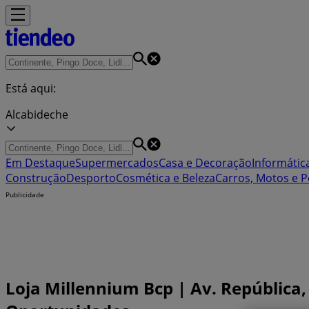
Está aqui:
Alcabideche
Em Destaque
Supermercados
Casa e Decoração
Informática
Construção
Desporto
Cosmética e Beleza
Carros, Motos e P
Publicidade
Loja Millennium Bcp | Av. República, 3