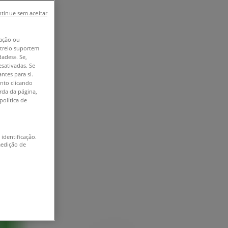
tinue sem aceitar
ação ou
astreio suportem
dades». Se,
esativadas. Se
ntes para si.
nto clicando
erda da página,
política de
 identificação.
medição de