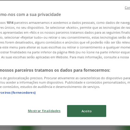
Con
mo-nos com a sua privacidade
ssos
1014
parceiros armazenamos e acedemos a dados pessoais, como dados de naveg
res únicos, no seu dispositivo. Se selecionar «Aceito», permite que as tecnologias de r
es apresentadas em «Nós e os nossos parceiros tratamos dados para as seguintes finali
io, selecionar «Rejeitar tudo» ou retirar o seu consentimento, estas tecnologias serão d
res forem desativados, alguns conteúdos e anúncios que vê poderão não ser tão releva
a este menu para alterar as suas escolhas ou retirar o consentimento a qualquer mome
ostrar finalidades na parte inferior da página Web (ou no ícone na parte inferior esqu
Office
). As suas escolhas serão aplicadas em Website. Para mais informação, consulte a nossa 
 nossos parceiros tratamos os dados para fornecermos:
os de geolocalização precisos. Procurar ativamente as características do dispositivo para
/ou aceder a informações num dispositivo. Publicidade e conteúdos personalizados, 
 e conteúdos, estudos de audiência e desenvolvimento de serviços.
rceiros (fornecedores)
Mostrar finalidades
Aceito