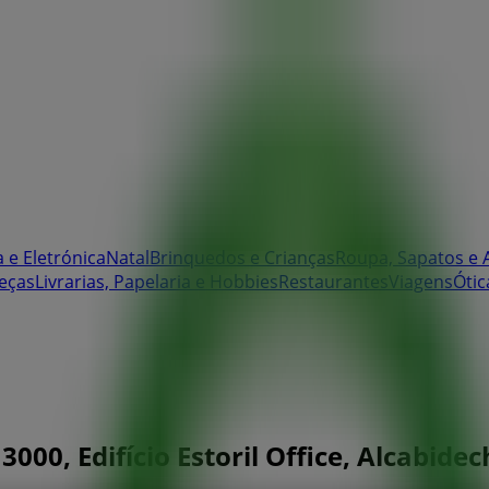
 e Eletrónica
Natal
Brinquedos e Crianças
Roupa, Sapatos e 
eças
Livrarias, Papelaria e Hobbies
Restaurantes
Viagens
Ótic
000, Edifício Estoril Office, Alcabidec