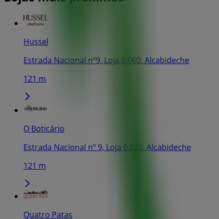
Hussel
Estrada Nacional nº9, Loja 0.060, Alcabideche
121 m
O Boticário
Estrada Nacional nº 9, Loja 0,030, Alcabideche
121 m
Quatro Patas