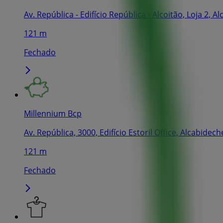
Av. República - Edifício República - Alcoitão, Loja 2, A
121 m
Fechado
Millennium Bcp
Av. República, 3000, Edifício Estoril Office, Alcabidech
121 m
Fechado