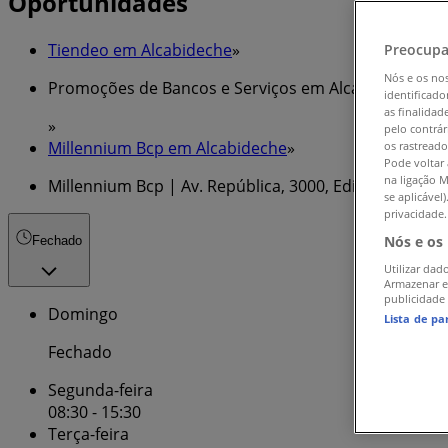
Oportunidades
Tiendeo em Alcabideche
»
Preocupa
Nós e os no
Promoções de Bancos e Serviços em Alcabideche
identificado
as finalidad
»
pelo contrár
Millennium Bcp em Alcabideche
»
os rastreado
Pode voltar 
na ligação M
Millennium Bcp | Av. República, 3000, Edifício Estoril 
se aplicável
privacidade.
Nós e os
Fechado
Utilizar dad
Armazenar e
publicidade
Domingo
Lista de pa
Fechado
Segunda-feira
08:30 - 15:30
Terça-feira