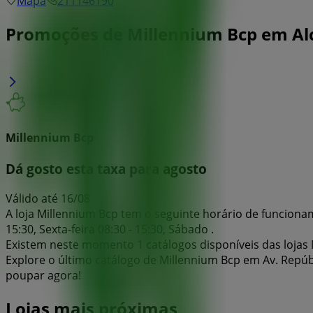
Mapa
211146190
Promoções de Millennium Bcp em Al
Millennium Bcp
Dá gosto esta taxa para agosto
Válido até 16/08
A loja Millennium Bcp tem o seguinte horário de funcionamen
15:30, Sexta-feira 08:30 - 15:30, Sábado .
Existem neste momento 1 catálogos disponíveis das lojas 
Explore o último catálogo de Millennium Bcp em Av. Repúbli
poupar agora!
Lojas mais próximas