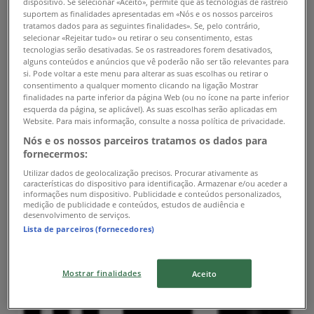
dispositivo. Se selecionar «Aceito», permite que as tecnologias de rastreio
Quarta-feira
suportem as finalidades apresentadas em «Nós e os nossos parceiros
tratamos dados para as seguintes finalidades». Se, pelo contrário,
08:30 - 19:00
selecionar «Rejeitar tudo» ou retirar o seu consentimento, estas
Quinta-feira
tecnologias serão desativadas. Se os rastreadores forem desativados,
08:30 - 19:00
alguns conteúdos e anúncios que vê poderão não ser tão relevantes para
si. Pode voltar a este menu para alterar as suas escolhas ou retirar o
Sexta-feira
consentimento a qualquer momento clicando na ligação Mostrar
08:30 - 19:00
finalidades na parte inferior da página Web (ou no ícone na parte inferior
Sábado
esquerda da página, se aplicável). As suas escolhas serão aplicadas em
09:00 - 13:00
Website. Para mais informação, consulte a nossa política de privacidade.
Nós e os nossos parceiros tratamos os dados para
Mapa
fornecermos:
Utilizar dados de geolocalização precisos. Procurar ativamente as
Aberto
Até às 19:00
características do dispositivo para identificação. Armazenar e/ou aceder a
informações num dispositivo. Publicidade e conteúdos personalizados,
medição de publicidade e conteúdos, estudos de audiência e
desenvolvimento de serviços.
Domingo
Lista de parceiros (fornecedores)
Fechado
Mostrar finalidades
Aceito
Segunda-feira
08:30 - 19:00
Terça-feira