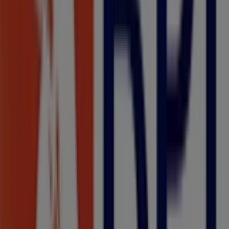
Outras empresas de Bancos e
Serviços em Funchal
Banco BPI
Bem-vindo à loja de
Banco BPI
na Tiendeo, onde podes
descobrir as melhores
ofertas
,
promoções
e
catálogos
desta marca de destaque no setor de
Bancos e Serviços
.
A nossa loja física está localizada em
Avenida do
Infante, 66, Edifício V Avenida
,
Funchal
, e nela
encontrarás uma ampla gama de produtos de qualidade
que te permitirão poupar durante todo o
agosto de
2026
.
Na Tiendeo oferecemos-te toda a informação atualizada
sobre
Banco BPI
, incluindo horários de funcionamento,
ofertas exclusivas e a localização exata da loja em
Avenida do Infante, 66, Edifício V Avenida
. Além disso,
terás acesso aos catálogos mais recentes de
Banco BPI
,
onde poderás descobrir as promoções mais atuais e