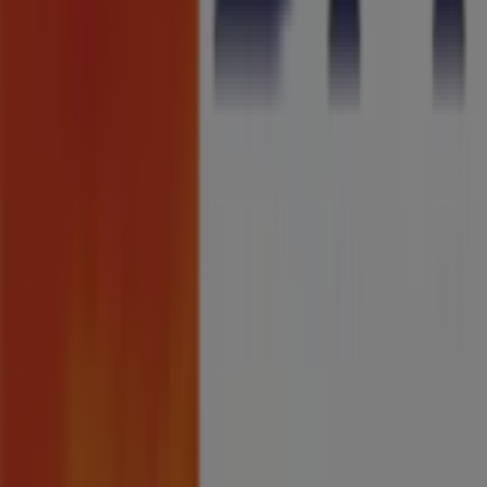
Loja mal colocada no mapa
Feedback de anúncio semanal
Problemas Técnicos e Feedback Geral
Índice
Marcas
Marcas locais
Negócios
Lojas próximas
Produtos
Produtos locais
Cidades
Faz download da App Tiendeo