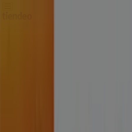
Está aqui:
Funchal
Em Destaque
Supermercados
Casa e
Decoração
Informática e Eletrónica
Natal
Brinquedos e
Crianças
Roupa, Sapatos e Acessórios
Farmácias e
Saúde
Bricolage, Jardim e Construção
Desporto
Cosmética
e Beleza
Carros, Motos e Peças
Livrarias, Papelaria e
Hobbies
Restaurantes
Viagens
Óticas
Bancos e
Serviços
Casamentos
Publicidade