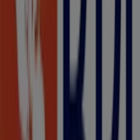
Under Blue
Caminho de Santa Quitéria, 45, Funchal
9 m
Fechado
Columbia
Caminho de Santa Quitéria, 45, Funchal
9 m
Fechado