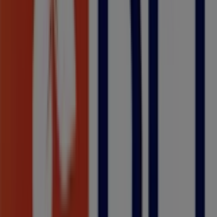
aproveitar grandes descontos em produtos de
Bancos e
Serviços
para as tuas compras em
Funchal
.
Não percas a oportunidade de visitar a loja de
Banco BPI
em
Avenida do Infante, 66, Edifício V Avenida
e
desfrutar de uma experiência de compra completa.
Convidamos-te a explorar as promoções que temos para
ti este
agosto
e a manter-te informado sobre as
melhores ofertas de
Banco BPI
em
Funchal
. Visita-nos e
começa a poupar hoje mesmo!
Mais informações de Banco BPI
Ver outras lojas de Banco
BPI em Funchal
Publicidade