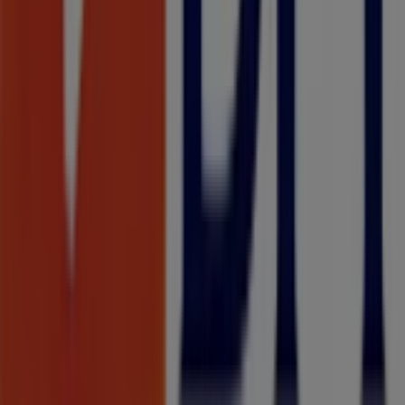
A Tiendeo faz parte da Shopfully, a empresa tecnológica
que está a reinventar o comércio local em todo o
mundo.
Tiendeo
O que fazemos
Soluções para empresas
Notícias e media
Trabalha conosco
Entra em contacto connosco
Pedido de marketing e empresarial