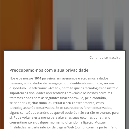
Loja Banco BPI | Avenida do
Infante, 66, Edifício V Avenida,
Funchal - Horário, Telefone e
Oportunidades
Tiendeo em Funchal
»
Promoções de Bancos e Serviços em Funchal
»
Banco BPI em Funchal
»
Continue sem aceitar
Banco BPI | Avenida do Infante, 66, Edifício V
Preocupamo-nos com a sua privacidade
Avenida
Nós e os nossos
1014
parceiros armazenamos e acedemos a dados
pessoais, como dados de navegação ou identificadores únicos, no seu
Mapa
291 215 270
dispositivo. Se selecionar «Aceito», permite que as tecnologias de rastreio
Mapa
291 215 270
suportem as finalidades apresentadas em «Nós e os nossos parceiros
tratamos dados para as seguintes finalidades». Se, pelo contrário,
selecionar «Rejeitar tudo» ou retirar o seu consentimento, estas
Estamos quase a publicar ofertas de Banco BPI
tecnologias serão desativadas. Se os rastreadores forem desativados,
alguns conteúdos e anúncios que vê poderão não ser tão relevantes para
Publicidade
si. Pode voltar a este menu para alterar as suas escolhas ou retirar o
consentimento a qualquer momento clicando na ligação Mostrar
finalidades na parte inferior da página Web (ou no ícone na parte inferior