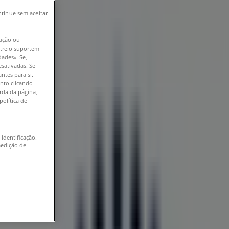
tinue sem aceitar
ação ou
astreio suportem
dades». Se,
esativadas. Se
ntes para si.
nto clicando
erda da página,
política de
 identificação.
medição de