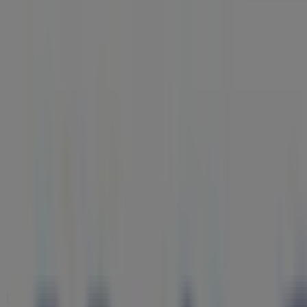
Mapa
275 776 182
Promoções de MultiOpticas em Fun