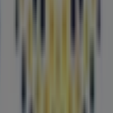
 promoções mais atuais e aproveitar grandes descontos
ência de compra completa. Convidamos-te a explorar as
undão
. Visita-nos e começa a poupar hoje mesmo!