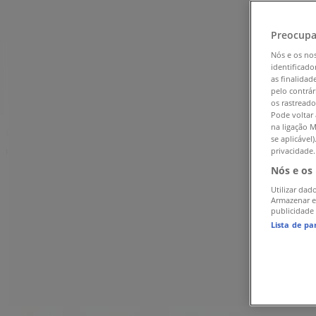
Tiendeo em Fundão
»
Preocupa
Promoções de Óticas em Fundão
Nós e os no
»
identificado
MultiOpticas em Fundão
»
as finalidad
pelo contrár
os rastreado
MultiOpticas | Avenida da Liberdade, 83
Pode voltar 
na ligação M
Mapa
275 776 182
se aplicável
privacidade.
Publicidade
Nós e os
Utilizar dad
Armazenar e
publicidade
Lista de pa