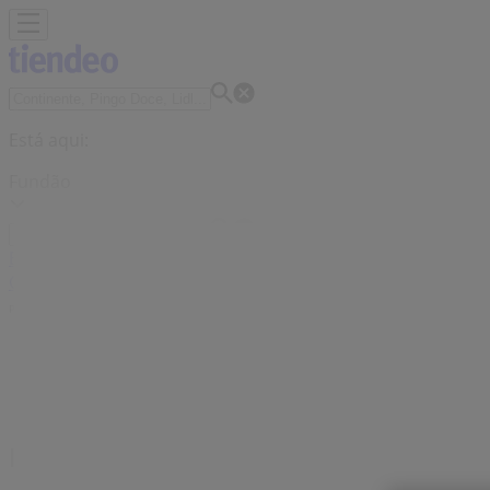
Está aqui:
Fundão
Em Destaque
Supermercados
Casa e Decoração
Informática
Construção
Desporto
Cosmética e Beleza
Carros, Motos e P
Publicidade
Loja MultiOpticas | Avenida da Liber