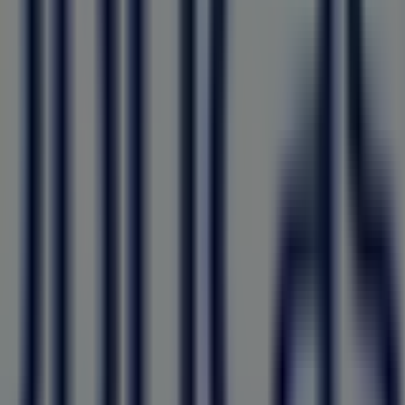
ão
 descobrir as melhores
ofertas
,
promoções
e
catálogos
de
ão
, e nela encontrarás uma ampla gama de produtos de qua
sobre
MultiOpticas
, incluindo horários de funcionamento, of