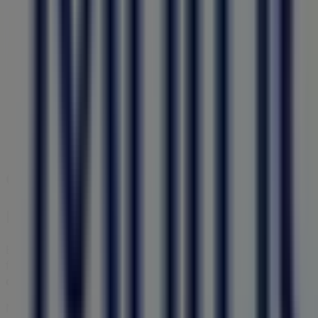
Acústica Médica
Avenida da Liberdade, 77, 6230-398 Fundão, Fundão
168 m
Fechado
Outras empresas de Óticas em Fund
MultiOpticas
Bem-vindo à loja de
MultiOpticas
na Tiendeo, onde podes
física está localizada em
Avenida da Liberdade, 83
,
Fund
de 2026
.
Na Tiendeo oferecemos-te toda a informação atualizada 