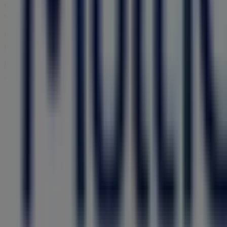
da Liberdade, 83
. Além disso, terás acesso aos catálogos
em produtos de
Óticas
para as tuas compras em
Fundão
Não percas a oportunidade de visitar a loja de
MultiOptic
promoções que temos para ti este
agosto
e a manter-te 
Mais informações de MultiOpticas
Ver outras lojas de Mul
Publicidade