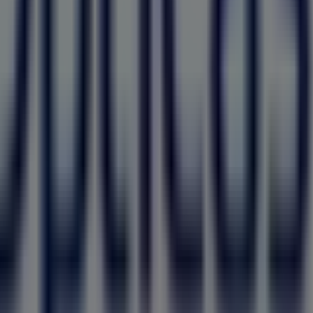
 mais recentes de
MultiOpticas
, onde poderás descobrir as
.
as
em
Avenida da Liberdade, 83
e desfrutar de uma experi
informado sobre as melhores ofertas de
MultiOpticas
em
F
tiOpticas em Fundão