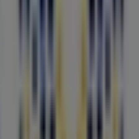
sta marca de destaque no setor de
Óticas
. A nossa loja
lidade que te permitirão poupar durante todo o
agosto
ertas exclusivas e a localização exata da loja em
Avenida