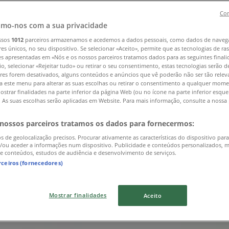
Con
mo-nos com a sua privacidade
ssos
1012
parceiros armazenamos e acedemos a dados pessoais, como dados de naveg
res únicos, no seu dispositivo. Se selecionar «Aceito», permite que as tecnologias de r
es apresentadas em «Nós e os nossos parceiros tratamos dados para as seguintes finali
io, selecionar «Rejeitar tudo» ou retirar o seu consentimento, estas tecnologias serão d
res forem desativados, alguns conteúdos e anúncios que vê poderão não ser tão releva
a este menu para alterar as suas escolhas ou retirar o consentimento a qualquer mome
ostrar finalidades na parte inferior da página Web (ou no ícone na parte inferior esqu
). As suas escolhas serão aplicadas em Website. Para mais informação, consulte a nossa 
 nossos parceiros tratamos os dados para fornecermos:
os de geolocalização precisos. Procurar ativamente as características do dispositivo para
/ou aceder a informações num dispositivo. Publicidade e conteúdos personalizados, 
 e conteúdos, estudos de audiência e desenvolvimento de serviços.
rceiros (fornecedores)
Mostrar finalidades
Aceito