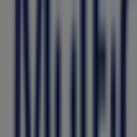
Triumph
Rua Gil Vicente, Lt. 226, R/C Esq.º, Fundão
139 m
Fechado
Farmácias Portuguesas
Avenida da Liberdade 60 R/C Esq., Fundão
158 m