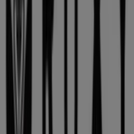
que te permitirão poupar durante todo o
agosto de
2026
.
Na Tiendeo oferecemos-te toda a informação atualizada
sobre
Roxy
, incluindo horários de funcionamento,
ofertas exclusivas e a localização exata da loja em
Av.
Lusíada
. Além disso, terás acesso aos catálogos mais
recentes de
Roxy
, onde poderás descobrir as
promoções mais atuais e aproveitar grandes descontos
em produtos de
Desporto
para as tuas compras em
Lisboa
.
Não percas a oportunidade de visitar a loja de
Roxy
em
Av. Lusíada
e desfrutar de uma experiência de compra
completa. Convidamos-te a explorar as promoções que
temos para ti este
agosto
e a manter-te informado
sobre as melhores ofertas de
Roxy
em
Lisboa
. Visita-nos
e começa a poupar hoje mesmo!
Mais informações de Roxy
Ver outras lojas de Roxy em
Lisboa