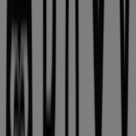
Farmácias Portuguesas
Rua da Mouraria 12, Lisboa
248 m
Outras empresas de Desporto em
Lisboa
Roxy
Bem-vindo à loja de
Roxy
na Tiendeo, onde podes
descobrir as melhores
ofertas
,
promoções
e
catálogos
desta marca de destaque no setor de
Desporto
. A nossa
loja física está localizada em
Av. Lusíada
,
Lisboa
, e nela
encontrarás uma ampla gama de produtos de qualidade