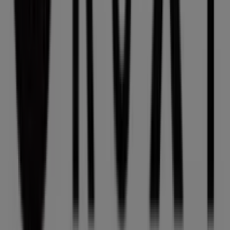
A Tiendeo faz parte da Shopfully, a empresa tecnológica
que está a reinventar o comércio local em todo o
mundo.
Tiendeo
O que fazemos
Soluções para empresas
Notícias e media