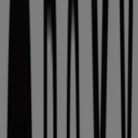
DOS CAVALEIROS, 84, LISBOA
116 m
Soltour
DE LISBOA 81, 1º DTO, CASAL DE CAMBRA
166 m
Farmácias Portuguesas
Rua da Palma 194, Lisboa
232 m