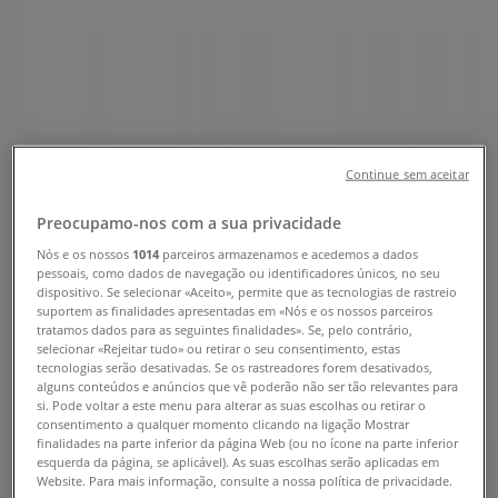
Loja Roxy | Av. Lusíada, Lisboa -
Horário, Telefone e Catálogos
Tiendeo em Lisboa
»
Promoções de Desporto em Lisboa
»
Roxy em Lisboa
»
Continue sem aceitar
Roxy | Av. Lusíada
Preocupamo-nos com a sua privacidade
Mapa
Nós e os nossos
1014
parceiros armazenamos e acedemos a dados
Mapa
pessoais, como dados de navegação ou identificadores únicos, no seu
dispositivo. Se selecionar «Aceito», permite que as tecnologias de rastreio
Promoções de Roxy em Lisboa
suportem as finalidades apresentadas em «Nós e os nossos parceiros
tratamos dados para as seguintes finalidades». Se, pelo contrário,
selecionar «Rejeitar tudo» ou retirar o seu consentimento, estas
tecnologias serão desativadas. Se os rastreadores forem desativados,
alguns conteúdos e anúncios que vê poderão não ser tão relevantes para
si. Pode voltar a este menu para alterar as suas escolhas ou retirar o
consentimento a qualquer momento clicando na ligação Mostrar
finalidades na parte inferior da página Web (ou no ícone na parte inferior
esquerda da página, se aplicável). As suas escolhas serão aplicadas em
Roxy
Website. Para mais informação, consulte a nossa política de privacidade.