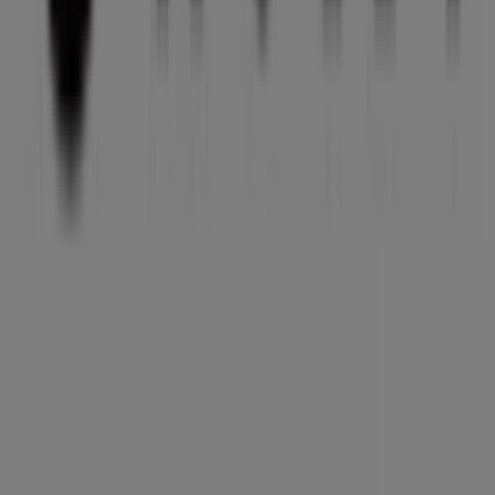
Trabalha conosco
Entra em contacto connosco
Pedido de marketing e empresarial
Loja mal colocada no mapa
Feedback de anúncio semanal
Problemas Técnicos e Feedback Geral
Índice
Marcas
Marcas locais
Negócios
Lojas próximas
Produtos