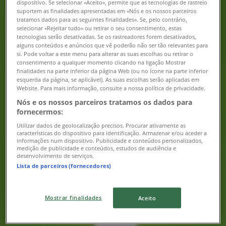
dispositivo. Se selecionar «Aceito», permite que as tecnologias de rastreio
08:30 - 20:00
suportem as finalidades apresentadas em «Nós e os nossos parceiros
Terça-feira
tratamos dados para as seguintes finalidades». Se, pelo contrário,
08:30 - 20:00
selecionar «Rejeitar tudo» ou retirar o seu consentimento, estas
tecnologias serão desativadas. Se os rastreadores forem desativados,
Quarta-feira
alguns conteúdos e anúncios que vê poderão não ser tão relevantes para
08:30 - 20:00
si. Pode voltar a este menu para alterar as suas escolhas ou retirar o
Quinta-feira
consentimento a qualquer momento clicando na ligação Mostrar
08:30 - 20:00
finalidades na parte inferior da página Web (ou no ícone na parte inferior
esquerda da página, se aplicável). As suas escolhas serão aplicadas em
Sexta-feira
Website. Para mais informação, consulte a nossa política de privacidade.
08:30 - 20:00
Nós e os nossos parceiros tratamos os dados para
Sábado
fornecermos:
08:30 - 14:00
Utilizar dados de geolocalização precisos. Procurar ativamente as
características do dispositivo para identificação. Armazenar e/ou aceder a
Mapa
21 932 4242
informações num dispositivo. Publicidade e conteúdos personalizados,
medição de publicidade e conteúdos, estudos de audiência e
Aberto
Até às 20:00
desenvolvimento de serviços.
Lista de parceiros (fornecedores)
Domingo
Mostrar finalidades
Aceito
Fechado