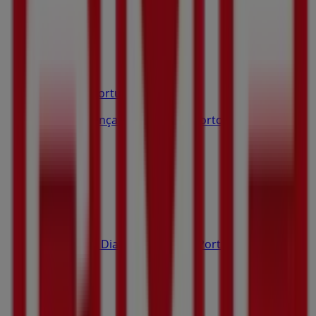
Fechado
Farmácias Portuguesas
Rua João Gonçalves Zarco 50, Porto Santo
1.7 km
Pingo Doce
Rua Dr. José Diamantino Lima, Porto Santo
1.8 km
Fechado