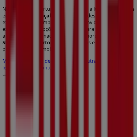
Não percas a oportunidade de visitar a loja de
SMF Jeans
em
Rua João Gonçalves Zarco, 64
e desfrutar de uma
experiência de compra completa. Convidamos-te a
explorar as promoções que temos para ti este
agosto
e
a manter-te informado sobre as melhores ofertas de
SMF Jeans
em
Porto Santo
. Visita-nos e começa a
poupar hoje mesmo!
Mais informações de SMF Jeans
Ver outras lojas de SMF
Jeans em Porto Santo
Publicidade