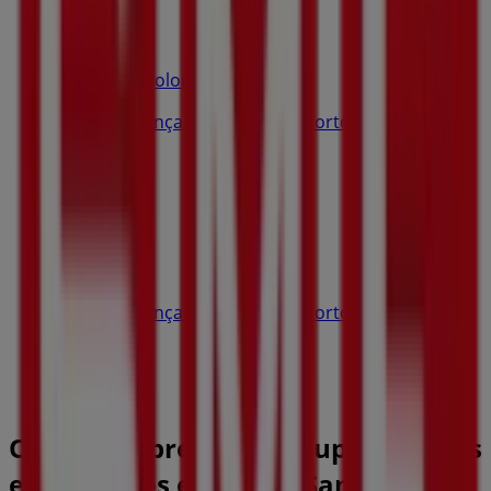
Farmácias Holon
Rua João Gonçalves Zarco, 50, Porto Santo
1.8 km
SMF Jeans
Rua João Gonçalves Zarco, 64, Porto Santo
1.8 km
Outras empresas de Roupa, Sapatos
e Acessórios em Porto Santo