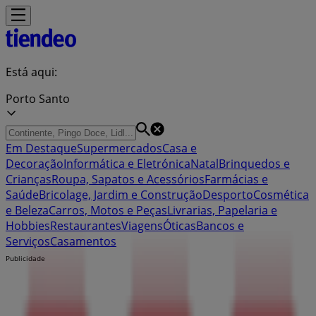
Está aqui:
Porto Santo
Em Destaque
Supermercados
Casa e
Decoração
Informática e Eletrónica
Natal
Brinquedos e
Crianças
Roupa, Sapatos e Acessórios
Farmácias e
Saúde
Bricolage, Jardim e Construção
Desporto
Cosmética
e Beleza
Carros, Motos e Peças
Livrarias, Papelaria e
Hobbies
Restaurantes
Viagens
Óticas
Bancos e
Serviços
Casamentos
Publicidade