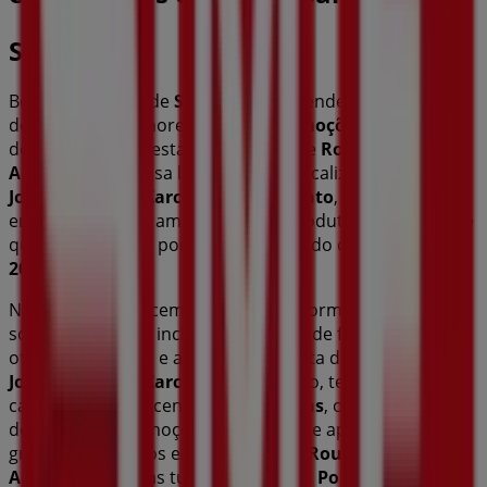
SMF Jeans
Bem-vindo à loja de
SMF Jeans
na Tiendeo, onde podes
descobrir as melhores
ofertas
,
promoções
e
catálogos
desta marca de destaque no setor de
Roupa, Sapatos e
Acessórios
. A nossa loja física está localizada em
Rua
João Gonçalves Zarco, 64
,
Porto Santo
, e nela
encontrarás uma ampla gama de produtos de qualidade
que te permitirão poupar durante todo o
agosto de
2026
.
Na Tiendeo oferecemos-te toda a informação atualizada
sobre
SMF Jeans
, incluindo horários de funcionamento,
ofertas exclusivas e a localização exata da loja em
Rua
João Gonçalves Zarco, 64
. Além disso, terás acesso aos
catálogos mais recentes de
SMF Jeans
, onde poderás
descobrir as promoções mais atuais e aproveitar
grandes descontos em produtos de
Roupa, Sapatos e
Acessórios
para as tuas compras em
Porto Santo
.