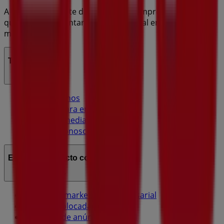
A Tiendeo faz parte da Shopfully, a empresa tecnológica
que está a reinventar o comércio local em todo o
mundo.
Tiendeo
O que fazemos
Soluções para empresas
Notícias e media
Trabalha conosco
Entra em contacto connosco
Pedido de marketing e empresarial
Loja mal colocada no mapa
Feedback de anúncio semanal