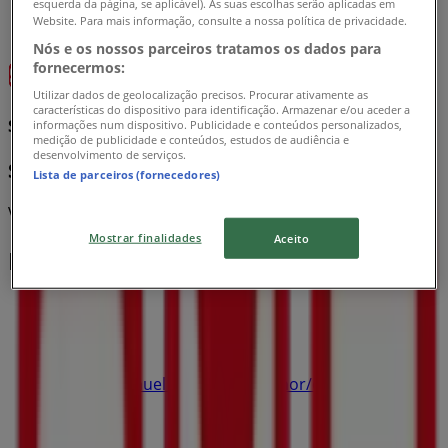
esquerda da página, se aplicável). As suas escolhas serão aplicadas em
Website. Para mais informação, consulte a nossa política de privacidade.
Nós e os nossos parceiros tratamos os dados para
fornecermos:
Utilizar dados de geolocalização precisos. Procurar ativamente as
características do dispositivo para identificação. Armazenar e/ou aceder a
SMF Jeans
informações num dispositivo. Publicidade e conteúdos personalizados,
medição de publicidade e conteúdos, estudos de audiência e
desenvolvimento de serviços.
Saldos até -70%
Lista de parceiros (fornecedores)
Válido até 12/08
Mostrar finalidades
Aceito
Lojas mais próximas
Amanhecer
Estrada Manuel Francisco Coelhor/c 38, Porto
Santo
809 m