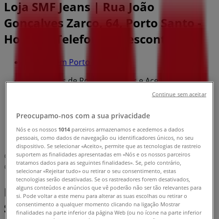
Loja SMF Jeans | Rua João
Gonçalves Zarco, 64, Porto Santo -
Horário, Telefone e Descontos
Tiendeo em Porto Santo
»
Promoções de Roupa, Sapatos e Acessórios em
Porto Santo
Continue sem aceitar
»
Preocupamo-nos com a sua privacidade
SMF Jeans em Porto Santo
»
Nós e os nossos
1014
parceiros armazenamos e acedemos a dados
pessoais, como dados de navegação ou identificadores únicos, no seu
SMF Jeans | Rua João Gonçalves Zarco, 64
dispositivo. Se selecionar «Aceito», permite que as tecnologias de rastreio
suportem as finalidades apresentadas em «Nós e os nossos parceiros
Mapa
tratamos dados para as seguintes finalidades». Se, pelo contrário,
Mapa
selecionar «Rejeitar tudo» ou retirar o seu consentimento, estas
tecnologias serão desativadas. Se os rastreadores forem desativados,
alguns conteúdos e anúncios que vê poderão não ser tão relevantes para
Promoções de SMF Jeans em Porto
si. Pode voltar a este menu para alterar as suas escolhas ou retirar o
Santo
consentimento a qualquer momento clicando na ligação Mostrar
finalidades na parte inferior da página Web (ou no ícone na parte inferior