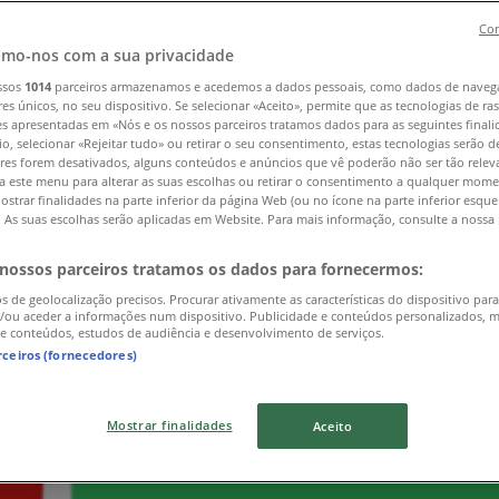
Con
mo-nos com a sua privacidade
ssos
1014
parceiros armazenamos e acedemos a dados pessoais, como dados de naveg
res únicos, no seu dispositivo. Se selecionar «Aceito», permite que as tecnologias de r
es apresentadas em «Nós e os nossos parceiros tratamos dados para as seguintes finali
io, selecionar «Rejeitar tudo» ou retirar o seu consentimento, estas tecnologias serão d
res forem desativados, alguns conteúdos e anúncios que vê poderão não ser tão releva
a este menu para alterar as suas escolhas ou retirar o consentimento a qualquer mome
Braga
ostrar finalidades na parte inferior da página Web (ou no ícone na parte inferior esqu
). As suas escolhas serão aplicadas em Website. Para mais informação, consulte a nossa 
 nossos parceiros tratamos os dados para fornecermos:
os de geolocalização precisos. Procurar ativamente as características do dispositivo para
/ou aceder a informações num dispositivo. Publicidade e conteúdos personalizados, 
 e conteúdos, estudos de audiência e desenvolvimento de serviços.
rceiros (fornecedores)
Mostrar finalidades
Aceito