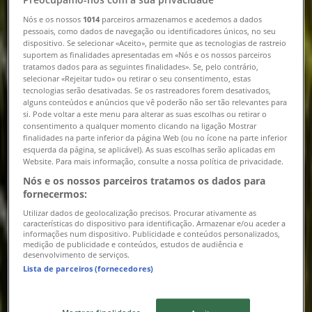
Estamos quase a publicar ofertas de Caixa Geral de
Depositos
Nós e os nossos
1014
parceiros armazenamos e acedemos a dados
pessoais, como dados de navegação ou identificadores únicos, no seu
dispositivo. Se selecionar «Aceito», permite que as tecnologias de rastreio
Publicidade
suportem as finalidades apresentadas em «Nós e os nossos parceiros
tratamos dados para as seguintes finalidades». Se, pelo contrário,
selecionar «Rejeitar tudo» ou retirar o seu consentimento, estas
tecnologias serão desativadas. Se os rastreadores forem desativados,
alguns conteúdos e anúncios que vê poderão não ser tão relevantes para
si. Pode voltar a este menu para alterar as suas escolhas ou retirar o
consentimento a qualquer momento clicando na ligação Mostrar
finalidades na parte inferior da página Web (ou no ícone na parte inferior
esquerda da página, se aplicável). As suas escolhas serão aplicadas em
Website. Para mais informação, consulte a nossa política de privacidade.
Nós e os nossos parceiros tratamos os dados para
fornecermos:
Utilizar dados de geolocalização precisos. Procurar ativamente as
características do dispositivo para identificação. Armazenar e/ou aceder a
{"numCatalogs":0}
informações num dispositivo. Publicidade e conteúdos personalizados,
medição de publicidade e conteúdos, estudos de audiência e
desenvolvimento de serviços.
Endereços e horários Caixa Geral de
Lista de parceiros (fornecedores)
Depositos