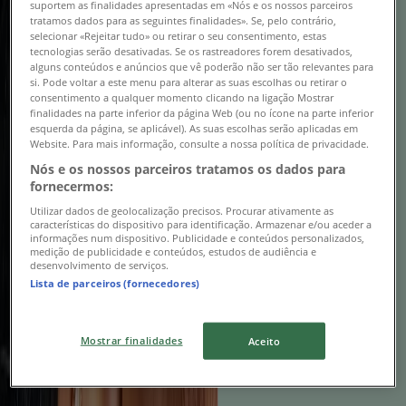
suportem as finalidades apresentadas em «Nós e os nossos parceiros
Publicidade
tratamos dados para as seguintes finalidades». Se, pelo contrário,
selecionar «Rejeitar tudo» ou retirar o seu consentimento, estas
tecnologias serão desativadas. Se os rastreadores forem desativados,
alguns conteúdos e anúncios que vê poderão não ser tão relevantes para
si. Pode voltar a este menu para alterar as suas escolhas ou retirar o
consentimento a qualquer momento clicando na ligação Mostrar
finalidades na parte inferior da página Web (ou no ícone na parte inferior
esquerda da página, se aplicável). As suas escolhas serão aplicadas em
Website. Para mais informação, consulte a nossa política de privacidade.
Nós e os nossos parceiros tratamos os dados para
fornecermos:
Utilizar dados de geolocalização precisos. Procurar ativamente as
características do dispositivo para identificação. Armazenar e/ou aceder a
informações num dispositivo. Publicidade e conteúdos personalizados,
medição de publicidade e conteúdos, estudos de audiência e
{"numCatalogs":0}
desenvolvimento de serviços.
Lista de parceiros (fornecedores)
Endereços e horários Bijou Brigitte
Mostrar finalidades
Aceito
Bijou Brigitte