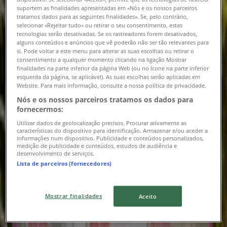
suportem as finalidades apresentadas em «Nós e os nossos parceiros
tratamos dados para as seguintes finalidades». Se, pelo contrário,
selecionar «Rejeitar tudo» ou retirar o seu consentimento, estas
tecnologias serão desativadas. Se os rastreadores forem desativados,
alguns conteúdos e anúncios que vê poderão não ser tão relevantes para
si. Pode voltar a este menu para alterar as suas escolhas ou retirar o
consentimento a qualquer momento clicando na ligação Mostrar
finalidades na parte inferior da página Web (ou no ícone na parte inferior
esquerda da página, se aplicável). As suas escolhas serão aplicadas em
Website. Para mais informação, consulte a nossa política de privacidade.
Nós e os nossos parceiros tratamos os dados para
fornecermos:
Utilizar dados de geolocalização precisos. Procurar ativamente as
{"numCatalogs":0}
características do dispositivo para identificação. Armazenar e/ou aceder a
informações num dispositivo. Publicidade e conteúdos personalizados,
medição de publicidade e conteúdos, estudos de audiência e
Endereços e horários Millennium
desenvolvimento de serviços.
Lista de parceiros (fornecedores)
Bcp
Mostrar finalidades
Aceito