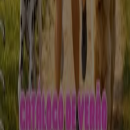
A Tiendeo faz parte da Shopfully, a empresa tecnológica
que está a reinventar o comércio local em todo o
mundo.
Tiendeo
O que fazemos
Soluções para empresas
Notícias e media
Trabalha conosco
Entra em contacto connosco
Pedido de marketing e empresarial