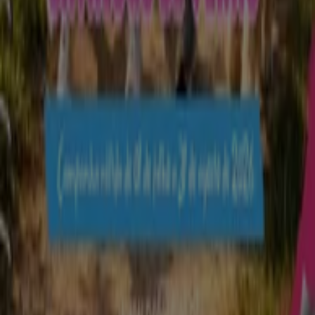
Loja mal colocada no mapa
Feedback de anúncio semanal
Problemas Técnicos e Feedback Geral
Índice
Marcas
Marcas locais
Negócios
Lojas próximas
Produtos
Produtos locais
Cidades
Faz download da App Tiendeo