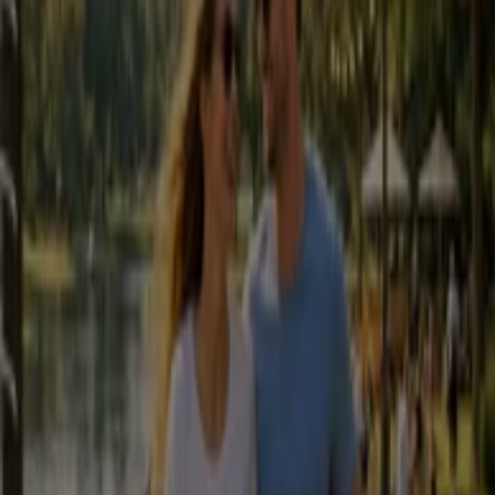
Novo
Millennium Bcp
Dá gosto esta taxa para agosto
Válido até 16/08
Guimarães
Petoutlet
Chegou o verão
Válido até 31/08
Guimarães
Outras empresas de Bancos e
Serviços em Guimarães