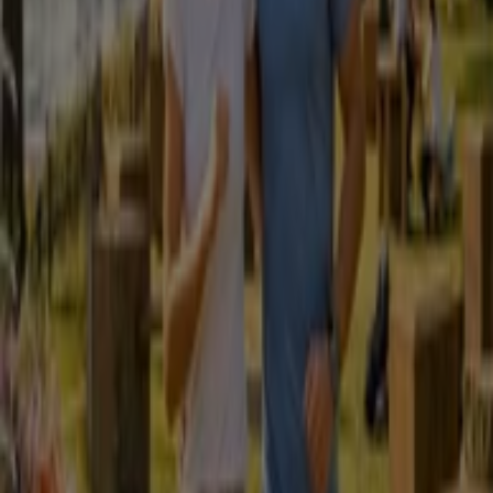
Encontra folhetos de Vapor D'Água
na tua cidade
Vapor D'Água em Lisboa
Vapor D'Água em Porto
Vapor D'Água em Vila Nova de Gaia
Vapor D'Água em
Braga
Vapor D'Água em Amadora
Vapor D'Água em
Vila Verde
Vapor D'Água em Trofa
Vapor D'Água em
Barcelos
Vapor D'Água em Águas Santas
Vapor
D'Água em Ponte de Lima
Vapor D'Água em
Matosinhos
Vapor D'Água em Senhora da Hora
Vapor
D'Água em Santo Ildefonso
Vapor D'Água em São
Pedro da Afurada
Vapor D'Água em Viana do Castelo
Ver mais cidades
Vista rápida de ofertas em Vapor
D'Água em Guimarães