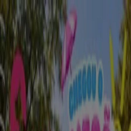
Está aqui:
Guimarães
Em Destaque
Supermercados
Casa e
Decoração
Informática e Eletrónica
Natal
Brinquedos e
Crianças
Roupa, Sapatos e Acessórios
Farmácias e
Saúde
Bricolage, Jardim e Construção
Desporto
Cosmética
e Beleza
Carros, Motos e Peças
Livrarias, Papelaria e
Hobbies
Restaurantes
Viagens
Óticas
Bancos e
Serviços
Casamentos
Publicidade