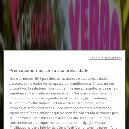
Vapor D'Água Guimarães - Revistas,
Catálogos e Promoções
Siga para obter ofertas
Tiendeo em Guimarães
»
Promoções de Bancos e Serviços em Guimarães
»
Continue sem aceitar
Vapor D'Água em Guimarães
Preocupamo-nos com a sua privacidade
Vista rápida de ofertas em Vapor
Nós e os nossos
1014
parceiros armazenamos e acedemos a dados
D'Água em Guimarães
pessoais, como dados de navegação ou identificadores únicos, no seu
dispositivo. Se selecionar «Aceito», permite que as tecnologias de rastreio
suportem as finalidades apresentadas em «Nós e os nossos parceiros
tratamos dados para as seguintes finalidades». Se, pelo contrário,
selecionar «Rejeitar tudo» ou retirar o seu consentimento, estas
Categoria:
Bancos e Serviços
tecnologias serão desativadas. Se os rastreadores forem desativados,
alguns conteúdos e anúncios que vê poderão não ser tão relevantes para
Estamos quase a publicar ofertas de Vapor D'Água
si. Pode voltar a este menu para alterar as suas escolhas ou retirar o
consentimento a qualquer momento clicando na ligação Mostrar
Publicidade
finalidades na parte inferior da página Web (ou no ícone na parte inferior