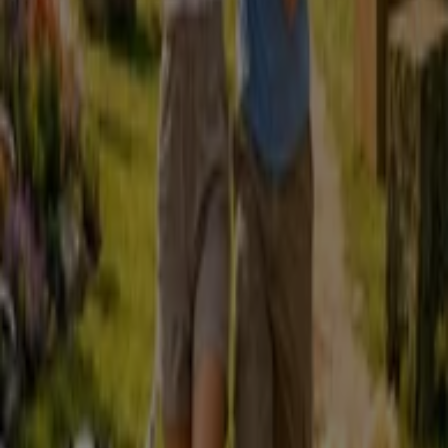
Categoria:
Bancos e Serviços
Folhetos e promoções de Vapor
D'Água em Guimarães
A
Vapor DÁgua
é uma marca portuguesa líder no
mercado do
cigarro a vapor e eletrónicos
. Apresenta
uma gama de sabores muito extensa (mais de 70
sabores), potenciada por uma apelativa imagem de
marca.
Mais informações de Vapor D'Água
Publicidade