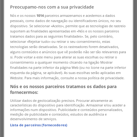
Preocupamo-nos com a sua privacidade
Estamos quase a publicar ofertas de Holmes Place
Nós e os nossos
1014
parceiros armazenamos e acedemos a dados
pessoais, como dados de navegação ou identificadores únicos, no seu
Publicidade
dispositivo. Se selecionar «Aceito», permite que as tecnologias de rastreio
suportem as finalidades apresentadas em «Nós e os nossos parceiros
tratamos dados para as seguintes finalidades». Se, pelo contrário,
selecionar «Rejeitar tudo» ou retirar o seu consentimento, estas
tecnologias serão desativadas. Se os rastreadores forem desativados,
alguns conteúdos e anúncios que vê poderão não ser tão relevantes para
si. Pode voltar a este menu para alterar as suas escolhas ou retirar o
consentimento a qualquer momento clicando na ligação Mostrar
finalidades na parte inferior da página Web (ou no ícone na parte inferior
esquerda da página, se aplicável). As suas escolhas serão aplicadas em
Website. Para mais informação, consulte a nossa política de privacidade.
Nós e os nossos parceiros tratamos os dados para
fornecermos:
Utilizar dados de geolocalização precisos. Procurar ativamente as
{"numCatalogs":0}
características do dispositivo para identificação. Armazenar e/ou aceder a
informações num dispositivo. Publicidade e conteúdos personalizados,
medição de publicidade e conteúdos, estudos de audiência e
Endereços e horários Holmes Place
desenvolvimento de serviços.
Lista de parceiros (fornecedores)