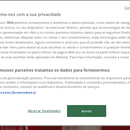
Con
mo-nos com a sua privacidade
ssos
1014
parceiros armazenamos e acedemos a dados pessoais, como dados de naveg
res únicos, no seu dispositivo. Se selecionar «Aceito», permite que as tecnologias de r
es apresentadas em «Nós e os nossos parceiros tratamos dados para as seguintes finali
io, selecionar «Rejeitar tudo» ou retirar o seu consentimento, estas tecnologias serão d
res forem desativados, alguns conteúdos e anúncios que vê poderão não ser tão releva
a este menu para alterar as suas escolhas ou retirar o consentimento a qualquer mome
ostrar finalidades na parte inferior da página Web (ou no ícone na parte inferior esqu
). As suas escolhas serão aplicadas em Website. Para mais informação, consulte a nossa 
 em Lisboa
 nossos parceiros tratamos os dados para fornecermos:
os de geolocalização precisos. Procurar ativamente as características do dispositivo para
/ou aceder a informações num dispositivo. Publicidade e conteúdos personalizados, 
 e conteúdos, estudos de audiência e desenvolvimento de serviços.
rceiros (fornecedores)
Mostrar finalidades
Aceito