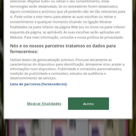
selecionar «Rejeitar tudo» ou retirar o seu consentimento, estas
tecnologias serão desativadas. Se os rastreadores forem desativados,
alguns conteúdos e anúncios que vê poderão não ser tão relevantes para
si. Pode voltar a este menu para alterar as suas escolhas ou retirar o
consentimento a qualquer momento clicando na ligação Mostrar
finalidades na parte inferior da página Web (ou no ícone na parte inferior
esquerda da página, se aplicável). As suas escolhas serão aplicadas em
Website. Para mais informação, consulte a nossa política de privacidade.
Nós e os nossos parceiros tratamos os dados para
fornecermos:
Utilizar dados de geolocalização precisos. Procurar ativamente as
características do dispositivo para identificação. Armazenar e/ou aceder a
informações num dispositivo. Publicidade e conteúdos personalizados,
medição de publicidade e conteúdos, estudos de audiência e
desenvolvimento de serviços.
{"numCatalogs":0}
Lista de parceiros (fornecedores)
Endereços e horários Real Transfer
Mostrar finalidades
Aceito
Real Transfer
Praça 25 de Abril de 1974, nº1, Algés