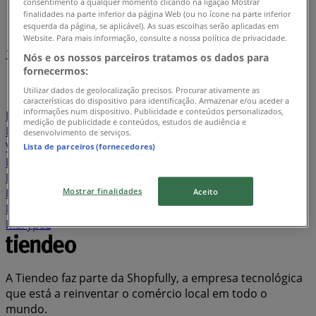
consentimento a qualquer momento clicando na ligação Mostrar
Índice de lojas em Oeiras
finalidades na parte inferior da página Web (ou no ícone na parte inferior
esquerda da página, se aplicável). As suas escolhas serão aplicadas em
Website. Para mais informação, consulte a nossa política de privacidade.
1
2
3
4
5
Nós e os nossos parceiros tratamos os dados para
...
19
fornecermos:
Utilizar dados de geolocalização precisos. Procurar ativamente as
Lidl
Pingo Doce
Continente
CTT
Aldi
características do dispositivo para identificação. Armazenar e/ou aceder a
informações num dispositivo. Publicidade e conteúdos personalizados,
Intermarché
Worten
Bricomarché
Recheio
MEO
medição de publicidade e conteúdos, estudos de audiência e
Millennium Bcp
Minipreço
Leroy Merlin
hôma
desenvolvimento de serviços.
Vodafone
Espaço Casa
Miranda Supermercados
Lista de parceiros (fornecedores)
Banco BPI
Bolama
Auchan
Mercadona
Seaside
Maxmat
Nos
Radio Popular
Belita Supermercados
Mostrar finalidades
Pandora
STIHL
ZARA
AKI
GALP
Agriloja
Lefties
Aceito
Note!
Feira dos Sofás
JOM
Staples
MO
Coviran
Marypaz
A Tiendeo faz parte da Shopfully, a empresa tecnológica
que está a reinventar o comércio local em todo o
mundo.