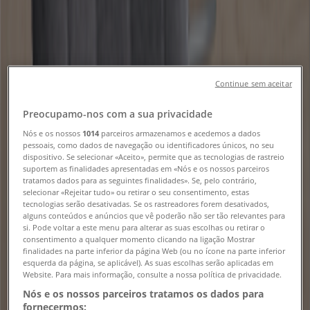
€ 199,00
Visualizar
€ 149,00
Continue sem aceitar
€ 199,00
Preocupamo-nos com a sua privacidade
-34%
Nós e os nossos
1014
parceiros armazenamos e acedemos a dados
-34%
pessoais, como dados de navegação ou identificadores únicos, no seu
dispositivo. Se selecionar «Aceito», permite que as tecnologias de rastreio
EASY LIFE
suportem as finalidades apresentadas em «Nós e os nossos parceiros
tratamos dados para as seguintes finalidades». Se, pelo contrário,
selecionar «Rejeitar tudo» ou retirar o seu consentimento, estas
tecnologias serão desativadas. Se os rastreadores forem desativados,
alguns conteúdos e anúncios que vê poderão não ser tão relevantes para
si. Pode voltar a este menu para alterar as suas escolhas ou retirar o
HOMYCASA
consentimento a qualquer momento clicando na ligação Mostrar
finalidades na parte inferior da página Web (ou no ícone na parte inferior
€ 99,00
esquerda da página, se aplicável). As suas escolhas serão aplicadas em
Website. Para mais informação, consulte a nossa política de privacidade.
€ 149,00
Nós e os nossos parceiros tratamos os dados para
fornecermos: