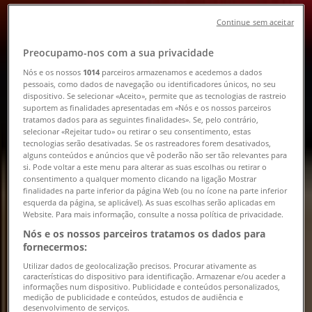
Continue sem aceitar
Válido até 23/08
10.9 km - Porto
Preocupamo-nos com a sua privacidade
Nós e os nossos
1014
parceiros armazenamos e acedemos a dados
Bricomarché
pessoais, como dados de navegação ou identificadores únicos, no seu
dispositivo. Se selecionar «Aceito», permite que as tecnologias de rastreio
suportem as finalidades apresentadas em «Nós e os nossos parceiros
Folheto 11 - Mega Imperdíveis - Vila do
tratamos dados para as seguintes finalidades». Se, pelo contrário,
Conde
selecionar «Rejeitar tudo» ou retirar o seu consentimento, estas
tecnologias serão desativadas. Se os rastreadores forem desativados,
alguns conteúdos e anúncios que vê poderão não ser tão relevantes para
Válido até 16/08
26.7 km - Porto
si. Pode voltar a este menu para alterar as suas escolhas ou retirar o
consentimento a qualquer momento clicando na ligação Mostrar
Publicidade
finalidades na parte inferior da página Web (ou no ícone na parte inferior
esquerda da página, se aplicável). As suas escolhas serão aplicadas em
Website. Para mais informação, consulte a nossa política de privacidade.
Nós e os nossos parceiros tratamos os dados para
fornecermos:
Utilizar dados de geolocalização precisos. Procurar ativamente as
características do dispositivo para identificação. Armazenar e/ou aceder a
informações num dispositivo. Publicidade e conteúdos personalizados,
medição de publicidade e conteúdos, estudos de audiência e
desenvolvimento de serviços.