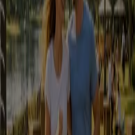
Válido até 16/08
Porto
Petoutlet
Chegou o verão
Válido até 31/08
Porto
Outras empresas de Bancos e
Serviços em Porto
Encontra folhetos de Pronto Wash
na tua cidade
Pronto Wash em Lisboa
Pronto Wash em Vila Nova
de Gaia
Pronto Wash em Odivelas
Ver mais cidades