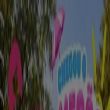
Está aqui:
Porto
Em Destaque
Supermercados
Casa e
Decoração
Informática e Eletrónica
Natal
Brinquedos e
Crianças
Roupa, Sapatos e Acessórios
Farmácias e
Saúde
Bricolage, Jardim e Construção
Desporto
Cosmética
e Beleza
Carros, Motos e Peças
Livrarias, Papelaria e
Hobbies
Restaurantes
Viagens
Óticas
Bancos e
Serviços
Casamentos
Publicidade