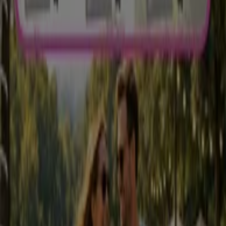
Gaia
3.6 km
Pronto Wash em Porto — Ver lojas, telefones e horários
Outros Catálogos de Bancos e
Serviços em Porto
Novo
Millennium Bcp
Dá gosto esta taxa para agosto