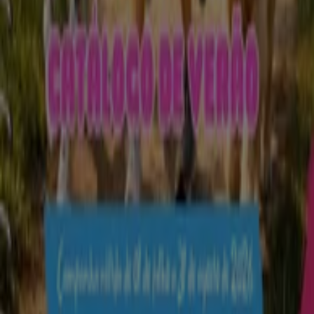
Entra em contacto connosco
Pedido de marketing e empresarial
Loja mal colocada no mapa
Feedback de anúncio semanal
Problemas Técnicos e Feedback Geral
Índice
Marcas
Marcas locais
Negócios
Lojas próximas
Produtos
Produtos locais
Cidades