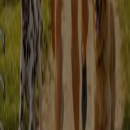
A Tiendeo faz parte da Shopfully, a empresa tecnológica
que está a reinventar o comércio local em todo o
mundo.
Tiendeo
O que fazemos
Soluções para empresas
Notícias e media
Trabalha conosco