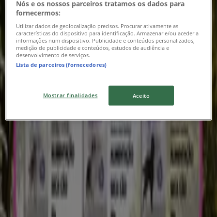
Nós e os nossos parceiros tratamos os dados para
fornecermos:
Utilizar dados de geolocalização precisos. Procurar ativamente as
características do dispositivo para identificação. Armazenar e/ou aceder a
informações num dispositivo. Publicidade e conteúdos personalizados,
medição de publicidade e conteúdos, estudos de audiência e
desenvolvimento de serviços.
Lista de parceiros (fornecedores)
Mostrar finalidades
Aceito
{"numCatalogs":0}
Endereços e horários Pronto Wash
Pronto Wash
Avenida dos Descobrimentos, 549, Vila Nova de