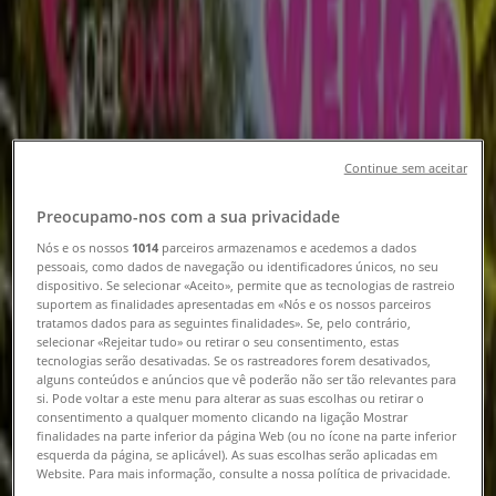
Pronto Wash Porto - Revistas,
Catálogos e Promoções
Siga para obter ofertas
Tiendeo em Porto
»
Continue sem aceitar
Promoções de Bancos e Serviços em Porto
»
Preocupamo-nos com a sua privacidade
Pronto Wash em Porto
Nós e os nossos
1014
parceiros armazenamos e acedemos a dados
pessoais, como dados de navegação ou identificadores únicos, no seu
Vista rápida de ofertas em Pronto
dispositivo. Se selecionar «Aceito», permite que as tecnologias de rastreio
suportem as finalidades apresentadas em «Nós e os nossos parceiros
Wash em Porto
tratamos dados para as seguintes finalidades». Se, pelo contrário,
selecionar «Rejeitar tudo» ou retirar o seu consentimento, estas
tecnologias serão desativadas. Se os rastreadores forem desativados,
alguns conteúdos e anúncios que vê poderão não ser tão relevantes para
Categoria:
Bancos e Serviços
si. Pode voltar a este menu para alterar as suas escolhas ou retirar o
consentimento a qualquer momento clicando na ligação Mostrar
finalidades na parte inferior da página Web (ou no ícone na parte inferior
Estamos quase a publicar ofertas de Pronto Wash
esquerda da página, se aplicável). As suas escolhas serão aplicadas em
Website. Para mais informação, consulte a nossa política de privacidade.
Publicidade