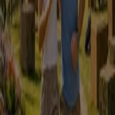
Vista rápida de ofertas em Pronto
Wash em Porto
Categoria:
Bancos e Serviços
Folhetos e promoções de Pronto
Wash em Porto
A
Pronto Wash
é uma empresa de
lavagem de veículos
.
Está presente sobretudo em parques de
estacionamento de centros comerciais e hipermercados,
assim como também hospitais, estádios e
universidades.
Mais informações de Pronto Wash
Publicidade