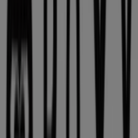
Roxy
Saldos
Válido até 18/08
Cidades com lojas Roxy
Roxy em Lisboa
Roxy em Ericeira
Roxy em Alcochete
Ver mais cidades
Outras empresas de Desporto em
Carcavelos
Roxy