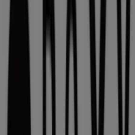
22.7 km
Publicidade
Folhetos de Roxy em Carcavelos