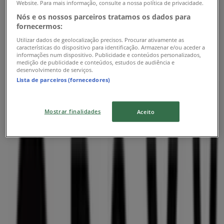
Website. Para mais informação, consulte a nossa política de privacidade.
Roxy
Nós e os nossos parceiros tratamos os dados para
fornecermos:
Antonio Augusto Aguiar, Lisboa
Utilizar dados de geolocalização precisos. Procurar ativamente as
características do dispositivo para identificação. Armazenar e/ou aceder a
17.9 km
informações num dispositivo. Publicidade e conteúdos personalizados,
medição de publicidade e conteúdos, estudos de audiência e
desenvolvimento de serviços.
Lista de parceiros (fornecedores)
Roxy
Mostrar finalidades
Aceito
Avenida de São Sebastião, 36, Ericeira
19.4 km
Roxy
Estrada de Sassoeiros 24, Carcavelos