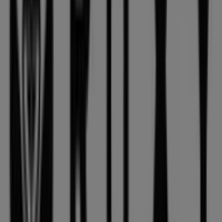
Bem-vindo ao Tiendeo, a tua melhor opção para
encontrar não apenas as melhores
ofertas
,
catálogos
e
promoções
, mas também para descobrir as lojas mais
destacadas em
Carcavelos
. Durante o mês de
agosto de
2026
, na nossa plataforma poderás conhecer as últimas
novidades de
Roxy
, uma das marcas mais reconhecidas,
assim como a localização e os detalhes das lojas mais
próximas em
Carcavelos
.
No Tiendeo, não terás apenas acesso a
promoções
e
descontos, mas também a informações sobre as lojas
físicas da tua cidade. Explora os catálogos de
Roxy
,
encontra as lojas em
Carcavelos
e descobre produtos
com grandes descontos para poupar nas tuas compras
este
agosto
. Além disso, mantemos-te informado sobre
as localizações exatas, horários de funcionamento e
todos os detalhes necessários para que possas
desfrutar de uma experiência de compra completa em
Carcavelos
.
Não percas a oportunidade de aproveitar as
ofertas
de