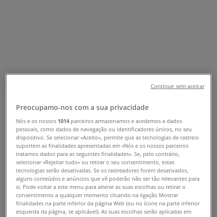
Lojas Roxy Carcavelos - Horários,
Telefones e Moradas
Tiendeo em Carcavelos
»
Promoções de Desporto em Carcavelos
»
Continue sem aceitar
Roxy em Carcavelos
»
Preocupamo-nos com a sua privacidade
Lojas de Roxy em Carcavelos
Nós e os nossos
1014
parceiros armazenamos e acedemos a dados
pessoais, como dados de navegação ou identificadores únicos, no seu
dispositivo. Se selecionar «Aceito», permite que as tecnologias de rastreio
suportem as finalidades apresentadas em «Nós e os nossos parceiros
Roxy
tratamos dados para as seguintes finalidades». Se, pelo contrário,
selecionar «Rejeitar tudo» ou retirar o seu consentimento, estas
Av. Lusíada, Lisboa
tecnologias serão desativadas. Se os rastreadores forem desativados,
alguns conteúdos e anúncios que vê poderão não ser tão relevantes para
15.0 km
si. Pode voltar a este menu para alterar as suas escolhas ou retirar o
consentimento a qualquer momento clicando na ligação Mostrar
finalidades na parte inferior da página Web (ou no ícone na parte inferior
esquerda da página, se aplicável). As suas escolhas serão aplicadas em