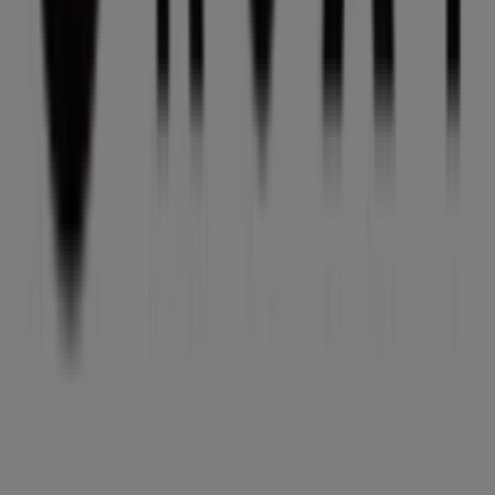
Tiendeo
O que fazemos
Soluções para empresas
Notícias e media
Trabalha conosco
Entra em contacto connosco
Pedido de marketing e empresarial
Loja mal colocada no mapa
Feedback de anúncio semanal
Problemas Técnicos e Feedback Geral
Índice