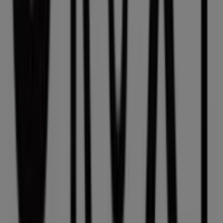
A Tiendeo faz parte da Shopfully, a empresa tecnológica
que está a reinventar o comércio local em todo o
mundo.