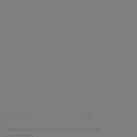
Marcas
Marcas locais
Negócios
Lojas próximas
Produtos
Produtos locais
Cidades
Faz download da App Tiendeo
Copyright © Tiendeo ® 2026 · Shopfully Marketing S.L.U. –
Palau de Mar – 08039 Barcelona, Spain
Termos e condições
Política de privacidade
Gerir cookies