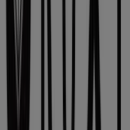
Roxy
nas lojas de
Carcavelos
e mantém-te atualizado
com os melhores preços durante
agosto de 2026
. No
Tiendeo, encontrarás sempre as melhores lojas e opções
de compra em
Carcavelos
. Começa agora a explorar as
lojas e promoções que temos para ti!
Publicidade