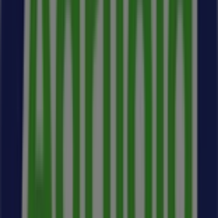
Agriloja em Torres Vedras
Agriloja em Cadaval
Agriloja em Lourinhã
Agriloja em Vila Chã de Ourique
Agriloja em Almeirim
Agriloja em Caldas da Rainha
Agriloja em Torres Novas
Ver mais cidades
Outras empresas de Bricolage,
Jardim e Construção em Lisboa
Agriloja
Bem-vindo ao Tiendeo, a tua melhor opção para
encontrar não apenas as melhores
ofertas
,
catálogos
e
promoções
, mas também para descobrir as lojas mais
destacadas em
Lisboa
. Durante o mês de
agosto de
2026
, na nossa plataforma poderás conhecer as últimas
novidades de
Agriloja
, uma das marcas mais
reconhecidas, assim como a localização e os detalhes
das lojas mais próximas em
Lisboa
.