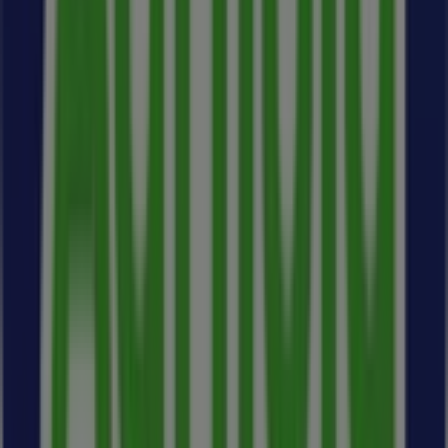
No Tiendeo, não terás apenas acesso a
promoções
e
descontos, mas também a informações sobre as lojas
físicas da tua cidade. Explora os catálogos de
Agriloja
,
encontra as lojas em
Lisboa
e descobre produtos com
grandes descontos para poupar nas tuas compras este
agosto
. Além disso, mantemos-te informado sobre as
localizações exatas, horários de funcionamento e todos
os detalhes necessários para que possas desfrutar de
uma experiência de compra completa em
Lisboa
.
Não percas a oportunidade de aproveitar as
ofertas
de
Agriloja
nas lojas de
Lisboa
e mantém-te atualizado com
os melhores preços durante
agosto de 2026
. No
Tiendeo, encontrarás sempre as melhores lojas e opções
de compra em
Lisboa
. Começa agora a explorar as lojas
e promoções que temos para ti!
Publicidade