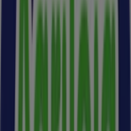
Folhetos de Agriloja em Lisboa
Agriloja
Catalogo mobiliario exterior 2026
Válido até 31/08
Cidades com lojas Agriloja
Agriloja em Odivelas
Agriloja em Malveira
Agriloja
em Mafra
Agriloja em Gâmbia-Pontes-Alto da Guerra