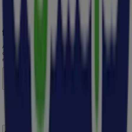
A Tiendeo faz parte da Shopfully, a empresa tecnológica
que está a reinventar o comércio local em todo o
mundo.
Tiendeo
O que fazemos
Soluções para empresas
Notícias e media
Trabalha conosco