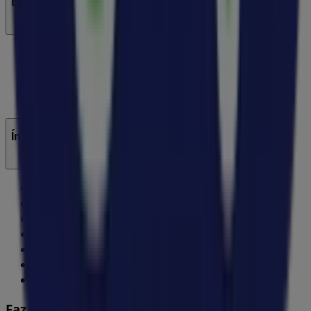
Entra em contacto connosco
Pedido de marketing e empresarial
Loja mal colocada no mapa
Feedback de anúncio semanal
Problemas Técnicos e Feedback Geral
Índice
Marcas
Marcas locais
Negócios
Lojas próximas
Produtos
Produtos locais
Cidades
Faz download da App Tiendeo