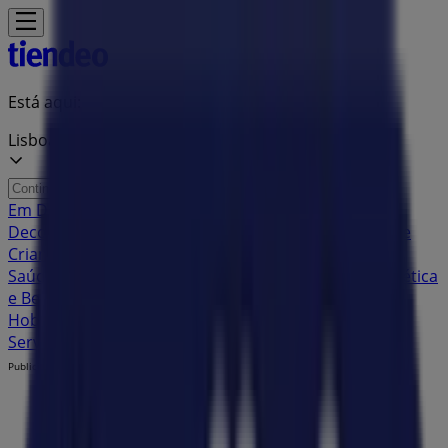
Está aqui:
Lisboa
Em Destaque
Supermercados
Casa e
Decoração
Informática e Eletrónica
Natal
Brinquedos e
Crianças
Roupa, Sapatos e Acessórios
Farmácias e
Saúde
Bricolage, Jardim e Construção
Desporto
Cosmética
e Beleza
Carros, Motos e Peças
Livrarias, Papelaria e
Hobbies
Restaurantes
Viagens
Óticas
Bancos e
Serviços
Casamentos
Publicidade