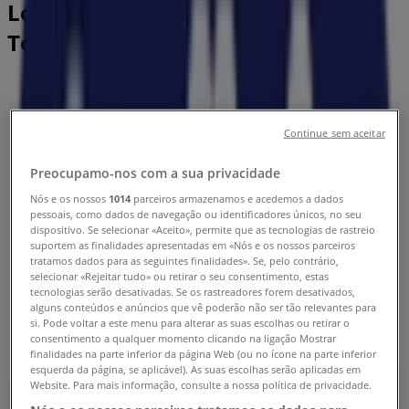
Lojas Agriloja Lisboa - Horários,
Telefones e Moradas
Tiendeo em Lisboa
»
Promoções de Bricolage, Jardim e Construção em
Lisboa
»
Continue sem aceitar
Agriloja em Lisboa
»
Preocupamo-nos com a sua privacidade
Lojas de Agriloja em Lisboa
Nós e os nossos
1014
parceiros armazenamos e acedemos a dados
pessoais, como dados de navegação ou identificadores únicos, no seu
dispositivo. Se selecionar «Aceito», permite que as tecnologias de rastreio
suportem as finalidades apresentadas em «Nós e os nossos parceiros
Agriloja
tratamos dados para as seguintes finalidades». Se, pelo contrário,
selecionar «Rejeitar tudo» ou retirar o seu consentimento, estas
Rua da Paiã, 23D, Odivelas
tecnologias serão desativadas. Se os rastreadores forem desativados,
alguns conteúdos e anúncios que vê poderão não ser tão relevantes para
8.9 km
si. Pode voltar a este menu para alterar as suas escolhas ou retirar o
consentimento a qualquer momento clicando na ligação Mostrar
Fechado
finalidades na parte inferior da página Web (ou no ícone na parte inferior
esquerda da página, se aplicável). As suas escolhas serão aplicadas em
Website. Para mais informação, consulte a nossa política de privacidade.