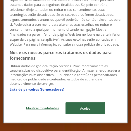
08:00 - 19:00
tratamos dados para as seguintes finalidades». Se, pelo contrário,
Terça-feira
selecionar «Rejeitar tudo» ou retirar o seu consentimento, estas
tecnologias serão desativadas. Se os rastreadores forem desativados,
08:00 - 19:00
alguns conteúdos e anúncios que vê poderão não ser tão relevantes para
Quarta-feira
si. Pode voltar a este menu para alterar as suas escolhas ou retirar o
08:00 - 19:00
consentimento a qualquer momento clicando na ligação Mostrar
Quinta-feira
finalidades na parte inferior da página Web (ou no ícone na parte inferior
esquerda da página, se aplicável). As suas escolhas serão aplicadas em
08:00 - 19:00
Website. Para mais informação, consulte a nossa política de privacidade.
Sexta-feira
Nós e os nossos parceiros tratamos os dados para
08:00 - 19:00
fornecermos:
Sábado
Utilizar dados de geolocalização precisos. Procurar ativamente as
08:00 - 19:00
características do dispositivo para identificação. Armazenar e/ou aceder a
informações num dispositivo. Publicidade e conteúdos personalizados,
Mapa
+351255420050
medição de publicidade e conteúdos, estudos de audiência e
desenvolvimento de serviços.
Lista de parceiros (fornecedores)
Aberto
Até às 19:00
Mostrar finalidades
Aceito
Domingo
Fechado