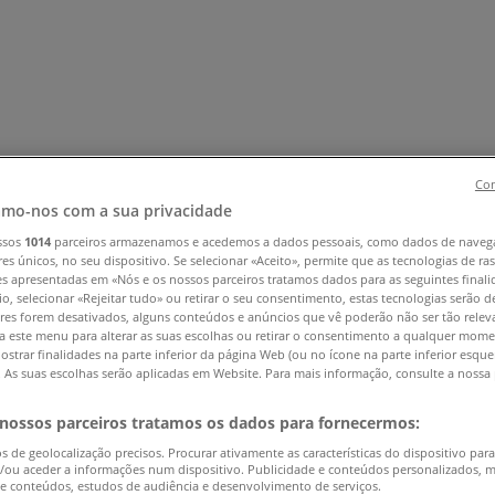
Con
mo-nos com a sua privacidade
ssos
1014
parceiros armazenamos e acedemos a dados pessoais, como dados de naveg
 e Eletrónica
Natal
Brinquedos e Crianças
Roupa, Sapatos e 
res únicos, no seu dispositivo. Se selecionar «Aceito», permite que as tecnologias de r
es apresentadas em «Nós e os nossos parceiros tratamos dados para as seguintes finali
eças
Livrarias, Papelaria e Hobbies
Restaurantes
Viagens
Ótic
io, selecionar «Rejeitar tudo» ou retirar o seu consentimento, estas tecnologias serão d
res forem desativados, alguns conteúdos e anúncios que vê poderão não ser tão releva
a este menu para alterar as suas escolhas ou retirar o consentimento a qualquer mome
ostrar finalidades na parte inferior da página Web (ou no ícone na parte inferior esqu
). As suas escolhas serão aplicadas em Website. Para mais informação, consulte a nossa 
 nossos parceiros tratamos os dados para fornecermos:
os de geolocalização precisos. Procurar ativamente as características do dispositivo para
/ou aceder a informações num dispositivo. Publicidade e conteúdos personalizados, 
 e conteúdos, estudos de audiência e desenvolvimento de serviços.