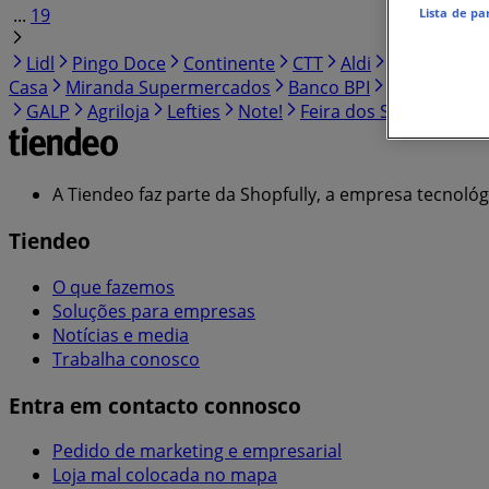
...
19
Lista de pa
Lidl
Pingo Doce
Continente
CTT
Aldi
Intermarch
Casa
Miranda Supermercados
Banco BPI
Bolama
Au
GALP
Agriloja
Lefties
Note!
Feira dos Sofás
JOM
A Tiendeo faz parte da Shopfully, a empresa tecnoló
Tiendeo
O que fazemos
Soluções para empresas
Notícias e media
Trabalha conosco
Entra em contacto connosco
Pedido de marketing e empresarial
Loja mal colocada no mapa