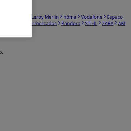
Minipreço
Leroy Merlin
hôma
Vodafone
Espaço
ar
Belita Supermercados
Pandora
STIHL
ZARA
AKI
o.