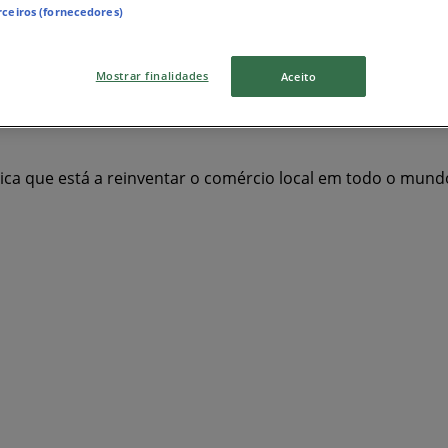
rceiros (fornecedores)
é
Worten
Bricomarché
Recheio
MEO
Millennium Bcp
Mostrar finalidades
Aceito
chan
Mercadona
Seaside
Maxmat
Nos
Radio Popul
Staples
MO
Coviran
Marypaz
gica que está a reinventar o comércio local em todo o mund