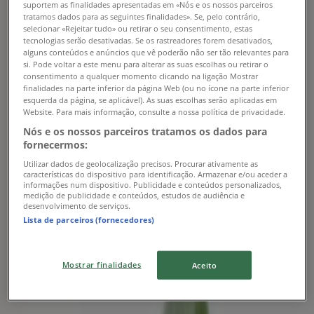
suportem as finalidades apresentadas em «Nós e os nossos parceiros
tratamos dados para as seguintes finalidades». Se, pelo contrário,
selecionar «Rejeitar tudo» ou retirar o seu consentimento, estas
tecnologias serão desativadas. Se os rastreadores forem desativados,
alguns conteúdos e anúncios que vê poderão não ser tão relevantes para
si. Pode voltar a este menu para alterar as suas escolhas ou retirar o
consentimento a qualquer momento clicando na ligação Mostrar
finalidades na parte inferior da página Web (ou no ícone na parte inferior
esquerda da página, se aplicável). As suas escolhas serão aplicadas em
Website. Para mais informação, consulte a nossa política de privacidade.
Nós e os nossos parceiros tratamos os dados para
fornecermos:
Utilizar dados de geolocalização precisos. Procurar ativamente as
características do dispositivo para identificação. Armazenar e/ou aceder a
{"numCatalogs":4}
informações num dispositivo. Publicidade e conteúdos personalizados,
medição de publicidade e conteúdos, estudos de audiência e
Endereços e horários Pingo Doce
desenvolvimento de serviços.
Lista de parceiros (fornecedores)
Mostrar finalidades
Aceito
Pingo Doce
Rua Silva Domingues, Tavira