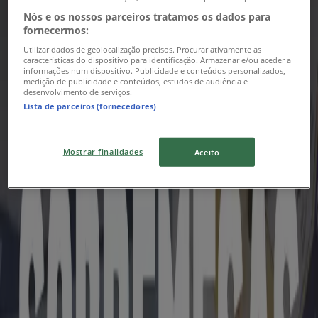
Nós e os nossos parceiros tratamos os dados para
fornecermos:
Utilizar dados de geolocalização precisos. Procurar ativamente as
{"numCatalogs":3}
características do dispositivo para identificação. Armazenar e/ou aceder a
informações num dispositivo. Publicidade e conteúdos personalizados,
medição de publicidade e conteúdos, estudos de audiência e
desenvolvimento de serviços.
Lista de parceiros (fornecedores)
Produtos Lidl mais clicados
Mostrar finalidades
Aceito
11
,
99
€
Esmara