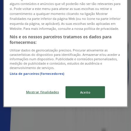
alguns conteúdos e anúncios que vê poderão não ser tão relevantes para
si. Pode voltar a este menu para alterar as suas escolhas ou retirar o
consentimento a qualquer momento clicando na ligação Mostrar
finalidades na parte inferior da página Web (ou no ícone na parte inferior
esquerda da página, se aplicável). As suas escolhas serão aplicadas em
Website. Para mais informação, consulte a nossa política de privacidade.
Nós e os nossos parceiros tratamos os dados para
fornecermos:
Utilizar dados de geolocalização precisos. Procurar ativamente as
{"numCatalogs":4}
características do dispositivo para identificação. Armazenar e/ou aceder a
informações num dispositivo. Publicidade e conteúdos personalizados,
medição de publicidade e conteúdos, estudos de audiência e
Endereços e horários Lidl
desenvolvimento de serviços.
Lista de parceiros (fornecedores)
Mostrar finalidades
Aceito
Lidl
R. M. Fonte-M. Forno Tijolo, Lj. 37, Lisboa
542 m