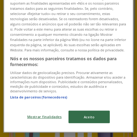
suportem as finalidades apresentadas em «Nós e os nossos parceiros
tratamos dados para as seguintes finalidades». Se, pelo contrário,
Categoria:
Livrarias, Papelaria e Hobbies
selecionar «Rejeitar tudo» ou retirar o seu consentimento, estas
tecnologias serão desativadas. Se os rastreadores forem desativados,
alguns conteúdos e anúncios que vê poderão não ser tão relevantes para
Oferta mais recente:
03/08/2026
si. Pode voltar a este menu para alterar as suas escolhas ou retirar o
consentimento a qualquer momento clicando na ligação Mostrar
finalidades na parte inferior da página Web (ou no ícone na parte inferior
esquerda da página, se aplicável). As suas escolhas serão aplicadas em
Website. Para mais informação, consulte a nossa política de privacidade.
Nós e os nossos parceiros tratamos os dados para
Note!
fornecermos:
Utilizar dados de geolocalização precisos. Procurar ativamente as
Até 50%
características do dispositivo para identificação. Armazenar e/ou aceder a
informações num dispositivo. Publicidade e conteúdos personalizados,
medição de publicidade e conteúdos, estudos de audiência e
Válido até 21/09
desenvolvimento de serviços.
{"numCatalogs":1}
Lista de parceiros (fornecedores)
Endereços e horários Note!
Mostrar finalidades
Aceito
Note!