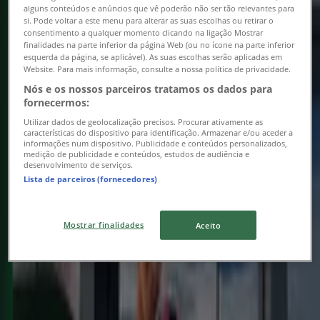
Oferta mais recente:
06/05/2026
alguns conteúdos e anúncios que vê poderão não ser tão relevantes para
si. Pode voltar a este menu para alterar as suas escolhas ou retirar o
consentimento a qualquer momento clicando na ligação Mostrar
finalidades na parte inferior da página Web (ou no ícone na parte inferior
esquerda da página, se aplicável). As suas escolhas serão aplicadas em
Website. Para mais informação, consulte a nossa política de privacidade.
Nós e os nossos parceiros tratamos os dados para
Chicco
fornecermos:
Family's essentials kit
Utilizar dados de geolocalização precisos. Procurar ativamente as
características do dispositivo para identificação. Armazenar e/ou aceder a
informações num dispositivo. Publicidade e conteúdos personalizados,
Válido até 31/12
medição de publicidade e conteúdos, estudos de audiência e
desenvolvimento de serviços.
{"numCatalogs":1}
Lista de parceiros (fornecedores)
Endereços e horários Chicco
Mostrar finalidades
Aceito
Chicco
C.c. serra shopping, loja 1.38+1.40 - alameda europa
lote 7, Covilhã