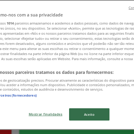
Con
mo-nos com a sua privacidade
ssos
1014
parceiros armazenamos e acedemos a dados pessoais, como dados de naveg
res únicos, no seu dispositivo. Se selecionar «Aceito», permite que as tecnologias de r
ar
es apresentadas em «Nós e os nossos parceiros tratamos dados para as seguintes finali
io, selecionar «Rejeitar tudo» ou retirar o seu consentimento, estas tecnologias serão d
res forem desativados, alguns conteúdos e anúncios que vê poderão não ser tão releva
a este menu para alterar as suas escolhas ou retirar o consentimento a qualquer mome
ostrar finalidades na parte inferior da página Web (ou no ícone na parte inferior esqu
). As suas escolhas serão aplicadas em Website. Para mais informação, consulte a nossa 
 Gondomar
 nossos parceiros tratamos os dados para fornecermos:
os de geolocalização precisos. Procurar ativamente as características do dispositivo para
/ou aceder a informações num dispositivo. Publicidade e conteúdos personalizados, 
 e conteúdos, estudos de audiência e desenvolvimento de serviços.
rceiros (fornecedores)
Mostrar finalidades
Aceito