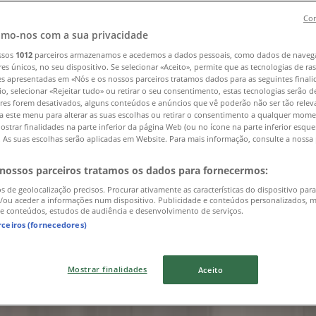
Con
mo-nos com a sua privacidade
ssos
1012
parceiros armazenamos e acedemos a dados pessoais, como dados de naveg
oa
»
res únicos, no seu dispositivo. Se selecionar «Aceito», permite que as tecnologias de r
es apresentadas em «Nós e os nossos parceiros tratamos dados para as seguintes finali
io, selecionar «Rejeitar tudo» ou retirar o seu consentimento, estas tecnologias serão d
res forem desativados, alguns conteúdos e anúncios que vê poderão não ser tão releva
a este menu para alterar as suas escolhas ou retirar o consentimento a qualquer mome
m Lisboa
ostrar finalidades na parte inferior da página Web (ou no ícone na parte inferior esqu
). As suas escolhas serão aplicadas em Website. Para mais informação, consulte a nossa 
 nossos parceiros tratamos os dados para fornecermos:
os de geolocalização precisos. Procurar ativamente as características do dispositivo para
/ou aceder a informações num dispositivo. Publicidade e conteúdos personalizados, 
 e conteúdos, estudos de audiência e desenvolvimento de serviços.
rceiros (fornecedores)
Mostrar finalidades
Aceito