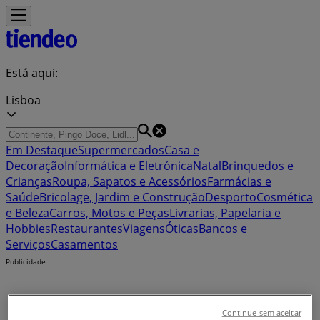
Está aqui:
Lisboa
Em Destaque
Supermercados
Casa e
Decoração
Informática e Eletrónica
Natal
Brinquedos e
Crianças
Roupa, Sapatos e Acessórios
Farmácias e
Saúde
Bricolage, Jardim e Construção
Desporto
Cosmética
e Beleza
Carros, Motos e Peças
Livrarias, Papelaria e
Hobbies
Restaurantes
Viagens
Óticas
Bancos e
Serviços
Casamentos
Publicidade
Continue sem aceitar