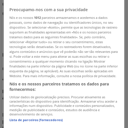
Comprar Cortinas - Folhetos,
Preocupamo-nos com a sua privacidade
Catálogos e Promoções (0)
Nós e os nossos
1012
parceiros armazenamos e acedemos a dados
pessoais, como dados de navegação ou identificadores únicos, no seu
Tiendeo
»
dispositivo. Se selecionar «Aceito», permite que as tecnologias de rastreio
suportem as finalidades apresentadas em «Nós e os nossos parceiros
Ofertas
»
tratamos dados para as seguintes finalidades». Se, pelo contrário,
selecionar «Rejeitar tudo» ou retirar o seu consentimento, estas
Cortinas
tecnologias serão desativadas. Se os rastreadores forem desativados,
alguns conteúdos e anúncios que vê poderão não ser tão relevantes para
Estamos quase a publicar ofertas de Cortinas
si. Pode voltar a este menu para alterar as suas escolhas ou retirar o
consentimento a qualquer momento clicando na ligação Mostrar
Cortinas, todas as ofertas ao seu
finalidades na parte inferior da página Web (ou no ícone na parte inferior
esquerda da página, se aplicável). As suas escolhas serão aplicadas em
alcance
Website. Para mais informação, consulte a nossa política de privacidade.
Nós e os nossos parceiros tratamos os dados para
fornecermos:
Descobre as melhores ofertas para Cortinas em
agosto 2026!
Utilizar dados de geolocalização precisos. Procurar ativamente as
características do dispositivo para identificação. Armazenar e/ou aceder a
informações num dispositivo. Publicidade e conteúdos personalizados,
medição de publicidade e conteúdos, estudos de audiência e
Neste mês de agosto de 2026, estamos entusiasmados
desenvolvimento de serviços.
Lista de parceiros (fornecedores)
por te oferecer as ofertas mais atrativas e competitivas
para Cortinas disponíveis em todo Portugal. Na Tiendeo,