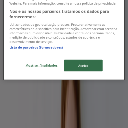
Website. Para mais informação, consulte a nossa política de privacidade.
Endereços e horários Prénatal
Nós e os nossos parceiros tratamos os dados para
fornecermos:
Utilizar dados de geolocalização precisos. Procurar ativamente as
características do dispositivo para identificação. Armazenar e/ou aceder a
informações num dispositivo. Publicidade e conteúdos personalizados,
Prénatal
medição de publicidade e conteúdos, estudos de audiência e
desenvolvimento de serviços.
Rua Sara Afonso, n.º 105-117, Senhora da Hora
Lista de parceiros (fornecedores)
677 m
Mostrar finalidades
Aceito
Aberto
Prénatal
Av. Dr. Óscar Lopes, Matosinhos
4.0 km