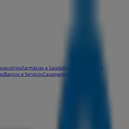
Acessórios
Farmácias e Saúde
Bricolage, Jardim e
as
Bancos e Serviços
Casamentos