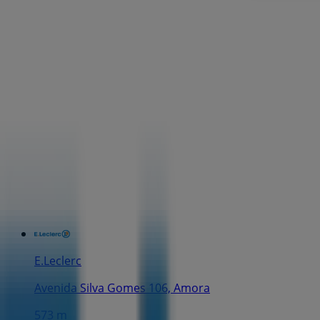
E.Leclerc
Avenida Silva Gomes 106, Amora
573 m