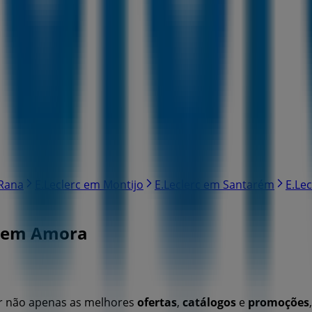
 Rana
E.Leclerc em Montijo
E.Leclerc em Santarém
E.Le
s em Amora
ar não apenas as melhores
ofertas
,
catálogos
e
promoções