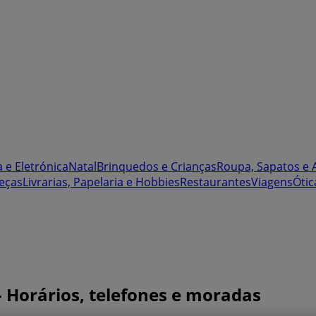
 e Eletrónica
Natal
Brinquedos e Crianças
Roupa, Sapatos e 
eças
Livrarias, Papelaria e Hobbies
Restaurantes
Viagens
Ótic
 Horários, telefones e moradas