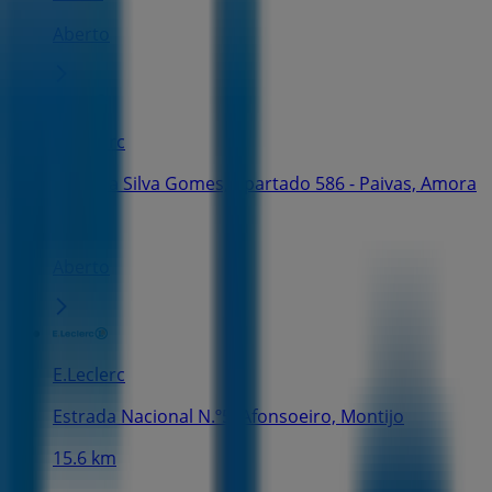
Aberto
E.Leclerc
Avenida Silva Gomes, Apartado 586 - Paivas, Amora
593 m
Aberto
E.Leclerc
Estrada Nacional N.º5, Afonsoeiro, Montijo
15.6 km