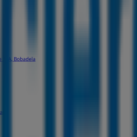
e 30A, Bobadela
Rana