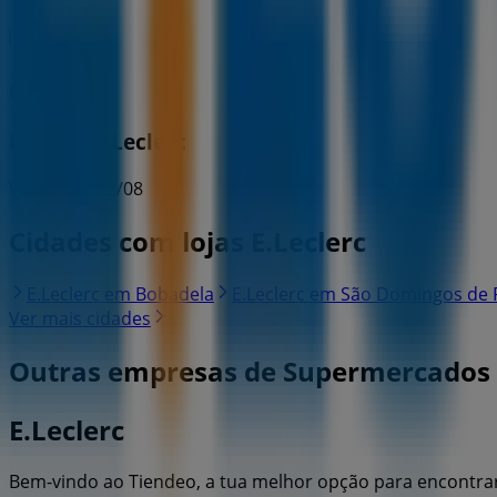
E.Leclerc
Folheto E.Leclerc
Válido até 12/08
Cidades com lojas E.Leclerc
E.Leclerc em Bobadela
E.Leclerc em São Domingos de
Ver mais cidades
Outras empresas de Supermercado
E.Leclerc
Bem-vindo ao Tiendeo, a tua melhor opção para encontr