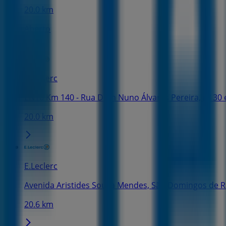
20.0 km
Aberto
E.Leclerc
EN10 Km 140 - Rua Dom Nuno Álvares Pereira, nº 30 
20.0 km
E.Leclerc
Avenida Aristides Sousa Mendes, São Domingos de 
20.6 km