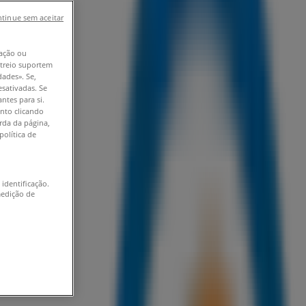
tinue sem aceitar
ação ou
astreio suportem
dades». Se,
esativadas. Se
ntes para si.
nto clicando
erda da página,
política de
 identificação.
medição de