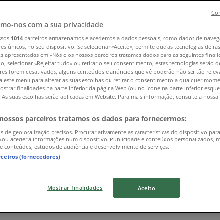
Con
mo-nos com a sua privacidade
ssos
1014
parceiros armazenamos e acedemos a dados pessoais, como dados de naveg
res únicos, no seu dispositivo. Se selecionar «Aceito», permite que as tecnologias de r
es apresentadas em «Nós e os nossos parceiros tratamos dados para as seguintes finali
io, selecionar «Rejeitar tudo» ou retirar o seu consentimento, estas tecnologias serão d
res forem desativados, alguns conteúdos e anúncios que vê poderão não ser tão releva
a este menu para alterar as suas escolhas ou retirar o consentimento a qualquer mome
ostrar finalidades na parte inferior da página Web (ou no ícone na parte inferior esqu
). As suas escolhas serão aplicadas em Website. Para mais informação, consulte a nossa 
 nossos parceiros tratamos os dados para fornecermos:
os de geolocalização precisos. Procurar ativamente as características do dispositivo para
/ou aceder a informações num dispositivo. Publicidade e conteúdos personalizados, 
 e conteúdos, estudos de audiência e desenvolvimento de serviços.
rceiros (fornecedores)
Mostrar finalidades
Aceito