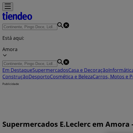
Está aqui:
Amora
Em Destaque
Supermercados
Casa e Decoração
Informática
Construção
Desporto
Cosmética e Beleza
Carros, Motos e P
Publicidade
Supermercados E.Leclerc em Amora -