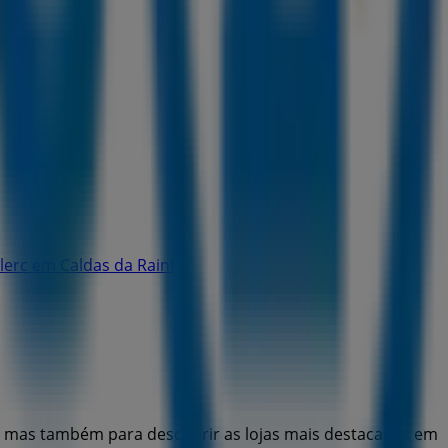
clerc em Caldas da Rainha
, mas também para descobrir as lojas mais destacadas em