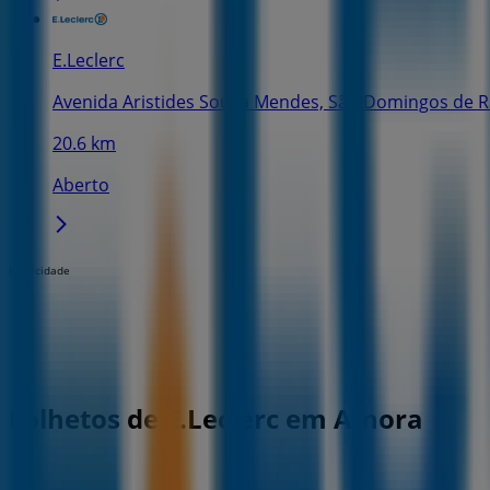
E.Leclerc
Avenida Aristides Sousa Mendes, São Domingos de 
20.6 km
Aberto
Publicidade
Folhetos de E.Leclerc em Amora