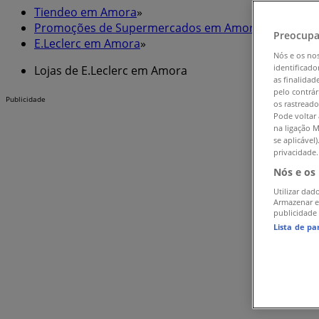
Tiendeo em Amora
»
Promoções de Supermercados em Amora
»
Preocupa
E.Leclerc em Amora
»
Nós e os no
identificado
Lojas de E.Leclerc em Amora
as finalidad
pelo contrár
Publicidade
os rastreado
Pode voltar 
na ligação M
se aplicável
privacidade.
Nós e os
Utilizar dad
Armazenar e
publicidade
Lista de pa