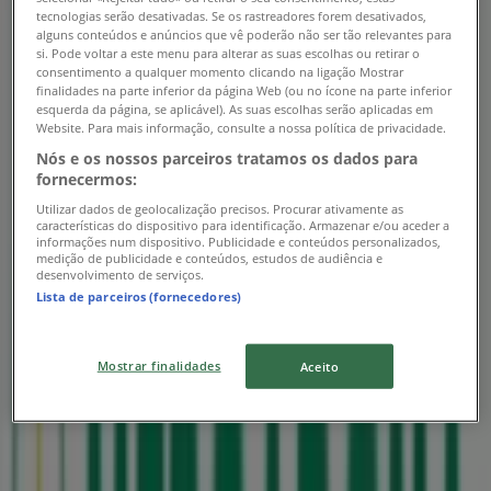
tecnologias serão desativadas. Se os rastreadores forem desativados,
alguns conteúdos e anúncios que vê poderão não ser tão relevantes para
Mercadona
si. Pode voltar a este menu para alterar as suas escolhas ou retirar o
consentimento a qualquer momento clicando na ligação Mostrar
finalidades na parte inferior da página Web (ou no ícone na parte inferior
R. DOS RESISTENTES ANTI-FASCISTAS, S/N,
esquerda da página, se aplicável). As suas escolhas serão aplicadas em
BARREIRO
Website. Para mais informação, consulte a nossa política de privacidade.
Nós e os nossos parceiros tratamos os dados para
8.7 km
fornecermos:
Aberto
Utilizar dados de geolocalização precisos. Procurar ativamente as
características do dispositivo para identificação. Armazenar e/ou aceder a
informações num dispositivo. Publicidade e conteúdos personalizados,
medição de publicidade e conteúdos, estudos de audiência e
desenvolvimento de serviços.
Lista de parceiros (fornecedores)
Mercadona
R. Bento Gonçalves, 1, Corroios
Mostrar finalidades
Aceito
9.0 km
Aberto