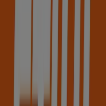
STIHL
Catálogo 2026
Válido até 31/12
A loja STIHL tem o seguinte horário de funcionamento:
Domingo , Segunda-feira 09:00 - 13:00 / 14:00 - 18:00,
Terça-feira 09:00 - 13:00 / 14:00 - 18:00, Quarta-feira 09:00
- 13:00 / 14:00 - 18:00, Quinta-feira 09:00 - 13:00 / 14:00 -
18:00, Sexta-feira 09:00 - 13:00 / 14:00 - 18:00, Sábado .
Existem neste momento 1 catálogos disponíveis das
lojas STIHL.
Explore o último catálogo de STIHL em Rua da Boavista,
38 - 42 Catálogo 2026 válido entre 25/06/2026 e
31/12/2026 e comece a poupar agora!
Lojas mais próximas