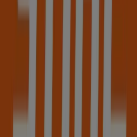
STIHL
Rua Movimento das Forças Armadas, Amora
11.1 km
Outras empresas de Bricolage,
Jardim e Construção em Lisboa
STIHL
Bem-vindo à loja de
STIHL
na Tiendeo, onde podes
descobrir as melhores
ofertas
,
promoções
e
catálogos
desta marca de destaque no setor de
Bricolage, Jardim
e Construção
. A nossa loja física está localizada em
Rua
da Boavista, 38 - 42
,
Lisboa
, e nela encontrarás uma
ampla gama de produtos de qualidade que te permitirão