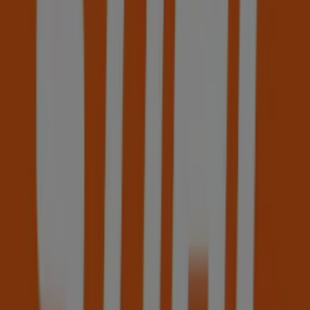
STIHL
Estrada da Luz, N.º 238 A/B, Lisboa
6.4 km
Fechado
STIHL
Av. Estado da Índia, n. 46, Sacavém
8.5 km
Fechado