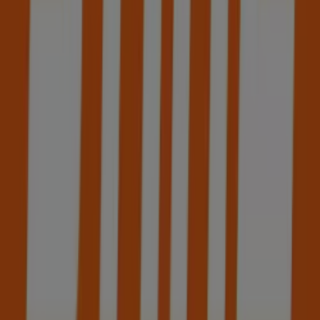
poupar durante todo o
agosto de 2026
.
Na Tiendeo oferecemos-te toda a informação atualizada
sobre
STIHL
, incluindo horários de funcionamento,
ofertas exclusivas e a localização exata da loja em
Rua
da Boavista, 38 - 42
. Além disso, terás acesso aos
catálogos mais recentes de
STIHL
, onde poderás
descobrir as promoções mais atuais e aproveitar
grandes descontos em produtos de
Bricolage, Jardim e
Construção
para as tuas compras em
Lisboa
.
Não percas a oportunidade de visitar a loja de
STIHL
em
Rua da Boavista, 38 - 42
e desfrutar de uma experiência
de compra completa. Convidamos-te a explorar as
promoções que temos para ti este
agosto
e a manter-te
informado sobre as melhores ofertas de
STIHL
em
Lisboa
. Visita-nos e começa a poupar hoje mesmo!
Mais informações de STIHL
Ver outras lojas de STIHL em
Lisboa
Publicidade