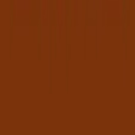
A Tiendeo faz parte da Shopfully, a empresa tecnológica
que está a reinventar o comércio local em todo o
mundo.
Tiendeo
O que fazemos
Soluções para empresas
Notícias e media
Trabalha conosco