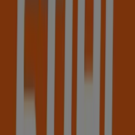
STIHL
Rua Caminho de Ferro, nº.7, Évora
942 m
Fechado
STIHL
Rua da Boavista, 38 - 42, Lisboa
1.6 km
Fechado