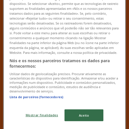
09:00 - 13:00
14:00 - 18:00
dispositivo. Se selecionar «Aceito», permite que as tecnologias de rastreio
Terça-feira
suportem as finalidades apresentadas em «Nós e os nossos parceiros
tratamos dados para as seguintes finalidades». Se, pelo contrário,
09:00 - 13:00
14:00 - 18:00
selecionar «Rejeitar tudo» ou retirar o seu consentimento, estas
Quarta-feira
tecnologias serão desativadas. Se os rastreadores forem desativados,
09:00 - 13:00
14:00 - 18:00
alguns conteúdos e anúncios que vê poderão não ser tão relevantes para
si. Pode voltar a este menu para alterar as suas escolhas ou retirar o
Quinta-feira
consentimento a qualquer momento clicando na ligação Mostrar
09:00 - 13:00
14:00 - 18:00
finalidades na parte inferior da página Web (ou no ícone na parte inferior
Sexta-feira
esquerda da página, se aplicável). As suas escolhas serão aplicadas em
09:00 - 13:00
14:00 - 18:00
Website. Para mais informação, consulte a nossa política de privacidade.
Sábado
Nós e os nossos parceiros tratamos os dados para
fornecermos:
Fechado
Utilizar dados de geolocalização precisos. Procurar ativamente as
características do dispositivo para identificação. Armazenar e/ou aceder a
Mapa
+351213223490
informações num dispositivo. Publicidade e conteúdos personalizados,
medição de publicidade e conteúdos, estudos de audiência e
desenvolvimento de serviços.
Fechado
Lista de parceiros (fornecedores)
Domingo
Mostrar finalidades
Aceito
Fechado