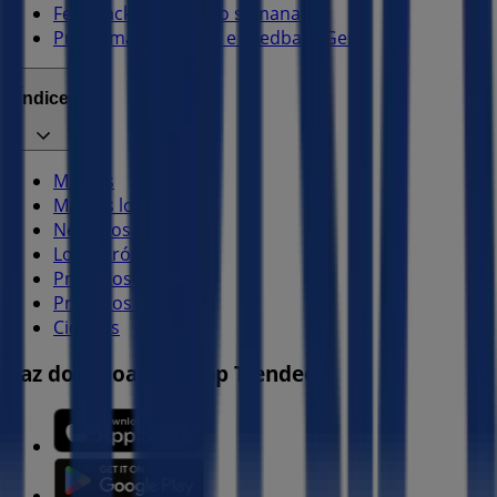
Feedback de anúncio semanal
Problemas Técnicos e Feedback Geral
Índice
Marcas
Marcas locais
Negócios
Lojas próximas
Produtos
Produtos locais
Cidades
Faz download da App Tiendeo