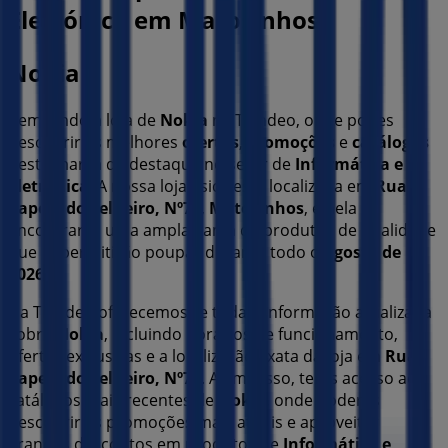
Eletrónica em Matosinhos
Nokia
Bem-vindo à loja de
Nokia
na Tiendeo, onde podes
descobrir as melhores
ofertas
,
promoções
e
catálogos
desta marca de destaque no setor de
Informática e
Eletrónica
. A nossa loja física está localizada em
Rua
Capela do Telheiro, Nº70
,
Matosinhos
, e nela
encontrarás uma ampla gama de produtos de qualidade
que te permitirão poupar durante todo o
agosto de
2026
.
Na Tiendeo oferecemos-te toda a informação atualizada
sobre
Nokia
, incluindo horários de funcionamento,
ofertas exclusivas e a localização exata da loja em
Rua
Capela do Telheiro, Nº70
. Além disso, terás acesso aos
catálogos mais recentes de
Nokia
, onde poderás
descobrir as promoções mais atuais e aproveitar
grandes descontos em produtos de
Informática e