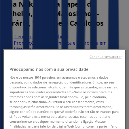
Loja Nokia | Rua Capela do
Telheiro, Nº70, Matosinhos -
Horário, Telefone e Catálogos
Tiendeo em Matosinhos
»
Promoções de Informática e Eletrónica em
Matosinhos
»
Nokia em Matosinhos
»
Continue sem aceitar
Nokia | Rua Capela do Telheiro, Nº70
Preocupamo-nos com a sua privacidade
Mapa
229059430
Nós e os nossos
1014
parceiros armazenamos e acedemos a dados
pessoais, como dados de navegação ou identificadores únicos, no seu
Mapa
229059430
dispositivo. Se selecionar «Aceito», permite que as tecnologias de rastreio
suportem as finalidades apresentadas em «Nós e os nossos parceiros
Estamos quase a publicar ofertas de Nokia
tratamos dados para as seguintes finalidades». Se, pelo contrário,
selecionar «Rejeitar tudo» ou retirar o seu consentimento, estas
Publicidade
tecnologias serão desativadas. Se os rastreadores forem desativados,
alguns conteúdos e anúncios que vê poderão não ser tão relevantes para
si. Pode voltar a este menu para alterar as suas escolhas ou retirar o
consentimento a qualquer momento clicando na ligação Mostrar
finalidades na parte inferior da página Web (ou no ícone na parte inferior