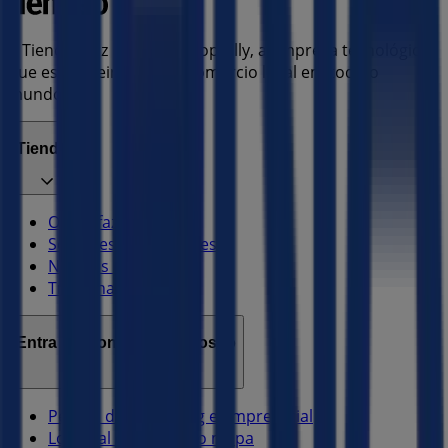
A Tiendeo faz parte da Shopfully, a empresa tecnológica
que está a reinventar o comércio local em todo o
mundo.
Tiendeo
O que fazemos
Soluções para empresas
Notícias e media
Trabalha conosco
Entra em contacto connosco
Pedido de marketing e empresarial
Loja mal colocada no mapa