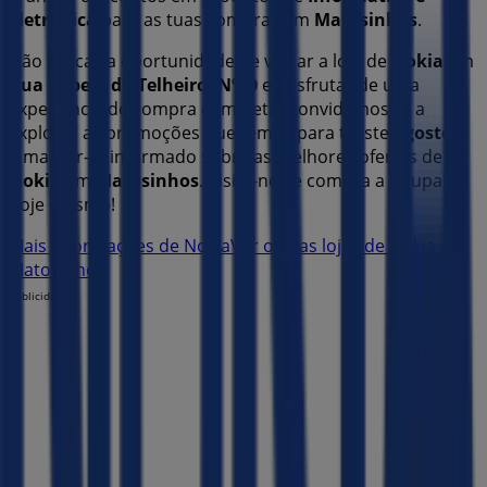
Eletrónica
para as tuas compras em
Matosinhos
.
Não percas a oportunidade de visitar a loja de
Nokia
em
Rua Capela do Telheiro, Nº70
e desfrutar de uma
experiência de compra completa. Convidamos-te a
explorar as promoções que temos para ti este
agosto
e
a manter-te informado sobre as melhores ofertas de
Nokia
em
Matosinhos
. Visita-nos e começa a poupar
hoje mesmo!
Mais informações de Nokia
Ver outras lojas de Nokia em
Matosinhos
Publicidade