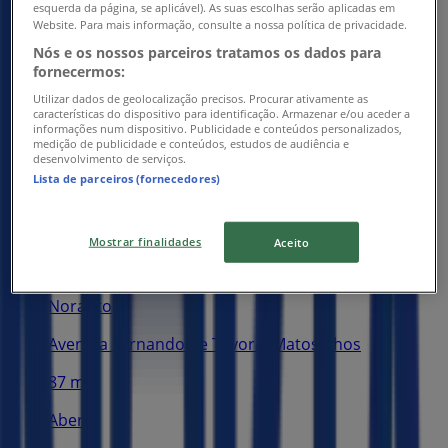
esquerda da página, se aplicável). As suas escolhas serão aplicadas em
Website. Para mais informação, consulte a nossa política de privacidade.
Nós e os nossos parceiros tratamos os dados para
fornecermos:
Utilizar dados de geolocalização precisos. Procurar ativamente as
características do dispositivo para identificação. Armazenar e/ou aceder a
informações num dispositivo. Publicidade e conteúdos personalizados,
medição de publicidade e conteúdos, estudos de audiência e
desenvolvimento de serviços.
Lista de parceiros (fornecedores)
Lojas mais próximas
Mostrar finalidades
Aceito
Norauto
Avenida Fernando de Távora, Matosinhos
87 m
Aberto