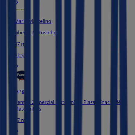
Maria Marcelino
liiberal, Matosinhos
87 m
Aberto
Farggi
Centro Comercial Matosinhos Plaza - Fnac Café,
Matosinhos
87 m