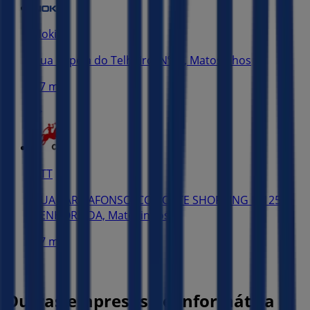
Nokia
Rua Capela do Telheiro, Nº70, Matosinhos
87 m
CTT
RUA SARA AFONSO, CC NORTE SHOPPING LJ.125
SENHORA DA, Matosinhos
87 m
Outras empresas de Informática e