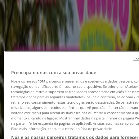
Bancos em Braga - Revistas,
Catálogos e Promoções
Tiendeo em Braga
»
Promoções de Bancos e Serviços em Braga
Novo
Con
Preocupamo-nos com a sua privacidade
Millennium Bcp
Nós e os nossos
1014
parceiros armazenamos e acedemos a dados pessoais, c
navegação ou identificadores únicos, no seu dispositivo. Se selecionar «Aceito»
Dá gosto esta taxa para agosto
tecnologias de rastreio suportem as finalidades apresentadas em «Nós e os nos
tratamos dados para as seguintes finalidades». Se, pelo contrário, selecionar «R
retirar o seu consentimento, estas tecnologias serão desativadas. Se os rastrea
Válido até 16/08
Braga
desativados, alguns conteúdos e anúncios que vê poderão não ser tão relevante
voltar a este menu para alterar as suas escolhas ou retirar o consentimento a q
momento clicando na ligação Mostrar finalidades na parte inferior da página W
na parte inferior esquerda da página, se aplicável). As suas escolhas serão apli
Petoutlet
Para mais informação, consulte a nossa política de privacidade.
Nós e os nossos parceiros tratamos os dados para fornece