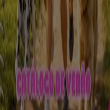
O que fazemos
Soluções para empresas
Notícias e media
Trabalha conosco
Entra em contacto connosco
Pedido de marketing e empresarial
Loja mal colocada no mapa
Feedback de anúncio semanal
Problemas Técnicos e Feedback Geral
Índice
Marcas
Marcas locais