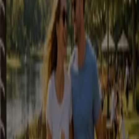
Folhetos e melhores ofertas em
Braga
informática e
eletrónica
desporto
casa
viagens
cortinas
chaves
telemóveis
Bancos e Serviços noutras cidades
Lisboa
Porto
Vila Nova de Gaia
Braga
Coimbra
Covilhã
Funchal
Amadora
Viseu
Setúbal
Leiria
Almada
Faro
Aveiro
Guimarães
Oeiras
Ver mais cidades
A categoria
Bancos e Outros Serviços
é bastante
abrangente e conta com um conjunto de empresas que
costuma usar no seu dia a dia. Como por exemplo
bancos, correios, floristas, reparações, lavandarias,
câmbios
e veja as ofertas destes serviços feitas a pensar
em si. Aqui poderá localizar facilmente a loja que procura