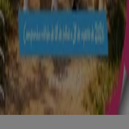
Negócios
Lojas próximas
Produtos
Produtos locais
Cidades
Faz download da App Tiendeo
Copyright © Tiendeo ® 2026 · Shopfully Marketing S.L.U. –
Palau de Mar – 08039 Barcelona, Spain
Termos e condições
Política de privacidade
Gerir cookies