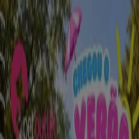
Está aqui:
Braga
Em Destaque
Supermercados
Casa e
Decoração
Informática e Eletrónica
Natal
Brinquedos e
Crianças
Roupa, Sapatos e Acessórios
Farmácias e
Saúde
Bricolage, Jardim e Construção
Desporto
Cosmética
e Beleza
Carros, Motos e Peças
Livrarias, Papelaria e
Hobbies
Restaurantes
Viagens
Óticas
Bancos e
Serviços
Casamentos
Publicidade