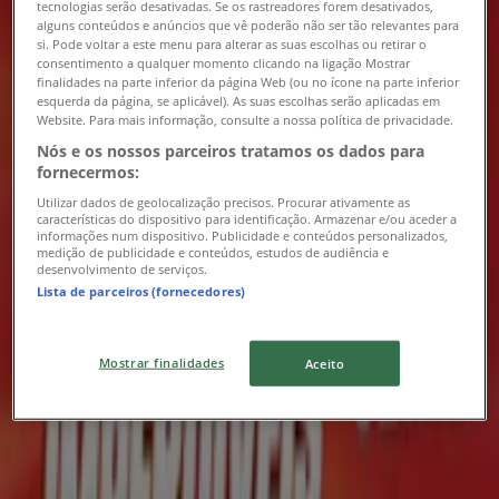
tecnologias serão desativadas. Se os rastreadores forem desativados,
alguns conteúdos e anúncios que vê poderão não ser tão relevantes para
Oferta mais recente:
30/07/2026
si. Pode voltar a este menu para alterar as suas escolhas ou retirar o
consentimento a qualquer momento clicando na ligação Mostrar
finalidades na parte inferior da página Web (ou no ícone na parte inferior
esquerda da página, se aplicável). As suas escolhas serão aplicadas em
Website. Para mais informação, consulte a nossa política de privacidade.
Nós e os nossos parceiros tratamos os dados para
AKI
fornecermos:
Utilizar dados de geolocalização precisos. Procurar ativamente as
Até 40% desconto
características do dispositivo para identificação. Armazenar e/ou aceder a
informações num dispositivo. Publicidade e conteúdos personalizados,
medição de publicidade e conteúdos, estudos de audiência e
Válido até 25/08
desenvolvimento de serviços.
{"numCatalogs":1}
Lista de parceiros (fornecedores)
Endereços e horários AKI
Mostrar finalidades
Aceito
AKI
Barreiro Retail Planet Estrada Nacional 10, Km 18,5,