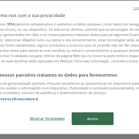
Con
mo-nos com a sua privacidade
ssos
1014
parceiros armazenamos e acedemos a dados pessoais, como dados de naveg
res únicos, no seu dispositivo. Se selecionar «Aceito», permite que as tecnologias de r
es apresentadas em «Nós e os nossos parceiros tratamos dados para as seguintes finali
io, selecionar «Rejeitar tudo» ou retirar o seu consentimento, estas tecnologias serão d
res forem desativados, alguns conteúdos e anúncios que vê poderão não ser tão releva
a este menu para alterar as suas escolhas ou retirar o consentimento a qualquer mome
ostrar finalidades na parte inferior da página Web (ou no ícone na parte inferior esqu
). As suas escolhas serão aplicadas em Website. Para mais informação, consulte a nossa 
em Paço de Sousa
 nossos parceiros tratamos os dados para fornecermos:
os de geolocalização precisos. Procurar ativamente as características do dispositivo para
/ou aceder a informações num dispositivo. Publicidade e conteúdos personalizados, 
 e conteúdos, estudos de audiência e desenvolvimento de serviços.
rceiros (fornecedores)
Mostrar finalidades
Aceito