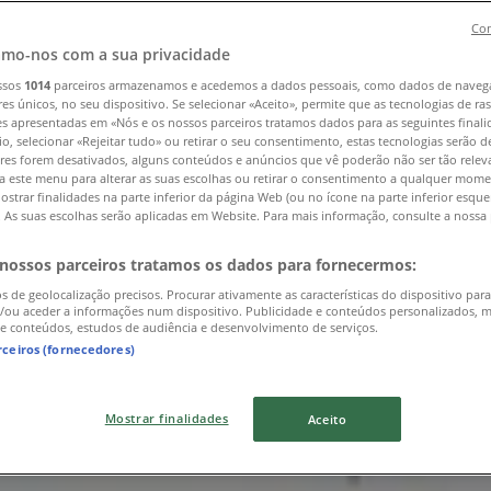
Con
mo-nos com a sua privacidade
ssos
1014
parceiros armazenamos e acedemos a dados pessoais, como dados de naveg
»
res únicos, no seu dispositivo. Se selecionar «Aceito», permite que as tecnologias de r
es apresentadas em «Nós e os nossos parceiros tratamos dados para as seguintes finali
io, selecionar «Rejeitar tudo» ou retirar o seu consentimento, estas tecnologias serão d
res forem desativados, alguns conteúdos e anúncios que vê poderão não ser tão releva
a este menu para alterar as suas escolhas ou retirar o consentimento a qualquer mome
 em Vila Nova de Gaia
ostrar finalidades na parte inferior da página Web (ou no ícone na parte inferior esqu
). As suas escolhas serão aplicadas em Website. Para mais informação, consulte a nossa 
 nossos parceiros tratamos os dados para fornecermos:
os de geolocalização precisos. Procurar ativamente as características do dispositivo para
/ou aceder a informações num dispositivo. Publicidade e conteúdos personalizados, 
2
 e conteúdos, estudos de audiência e desenvolvimento de serviços.
rceiros (fornecedores)
Mostrar finalidades
Aceito