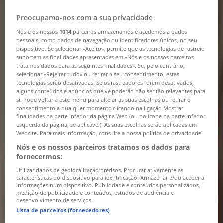
Preocupamo-nos com a sua privacidade
Nós e os nossos
1014
parceiros armazenamos e acedemos a dados
Lidl
pessoais, como dados de navegação ou identificadores únicos, no seu
dispositivo. Se selecionar «Aceito», permite que as tecnologias de rastreio
suportem as finalidades apresentadas em «Nós e os nossos parceiros
Rua Quinta do Salgado, Nº14, Sobreda
tratamos dados para as seguintes finalidades». Se, pelo contrário,
selecionar «Rejeitar tudo» ou retirar o seu consentimento, estas
1.8 km
tecnologias serão desativadas. Se os rastreadores forem desativados,
alguns conteúdos e anúncios que vê poderão não ser tão relevantes para
Aberto
si. Pode voltar a este menu para alterar as suas escolhas ou retirar o
consentimento a qualquer momento clicando na ligação Mostrar
finalidades na parte inferior da página Web (ou no ícone na parte inferior
esquerda da página, se aplicável). As suas escolhas serão aplicadas em
Website. Para mais informação, consulte a nossa política de privacidade.
Nós e os nossos parceiros tratamos os dados para
fornecermos:
Lidl
Utilizar dados de geolocalização precisos. Procurar ativamente as
características do dispositivo para identificação. Armazenar e/ou aceder a
Rua Ferreira de Castro, Miratejo
informações num dispositivo. Publicidade e conteúdos personalizados,
medição de publicidade e conteúdos, estudos de audiência e
1.9 km
desenvolvimento de serviços.
Lista de parceiros (fornecedores)
Aberto