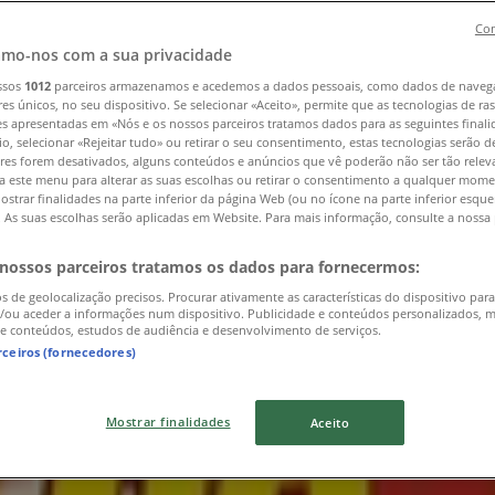
Con
mo-nos com a sua privacidade
uimarães
ssos
1012
parceiros armazenamos e acedemos a dados pessoais, como dados de naveg
res únicos, no seu dispositivo. Se selecionar «Aceito», permite que as tecnologias de r
es apresentadas em «Nós e os nossos parceiros tratamos dados para as seguintes finali
io, selecionar «Rejeitar tudo» ou retirar o seu consentimento, estas tecnologias serão d
res forem desativados, alguns conteúdos e anúncios que vê poderão não ser tão releva
a este menu para alterar as suas escolhas ou retirar o consentimento a qualquer mome
ostrar finalidades na parte inferior da página Web (ou no ícone na parte inferior esqu
). As suas escolhas serão aplicadas em Website. Para mais informação, consulte a nossa 
 nossos parceiros tratamos os dados para fornecermos:
os de geolocalização precisos. Procurar ativamente as características do dispositivo para
/ou aceder a informações num dispositivo. Publicidade e conteúdos personalizados, 
 e conteúdos, estudos de audiência e desenvolvimento de serviços.
rceiros (fornecedores)
Mostrar finalidades
Aceito