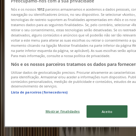
Preocupamo-nos com a sua privacidade
Maxmat
Nós e os nossos
1012
parceiros armazenamos e acedemos a dados pessoais, c
129€
navegação ou identificadores únicos, no seu dispositivo. Se selecionar «Aceito»
tecnologias de rastreio suportem as finalidades apresentadas em «Nós e os nos
tratamos dados para as seguintes finalidades». Se, pelo contrário, selecionar «R
Válido até 31/08
Tortosendo
retirar o seu consentimento, estas tecnologias serão desativadas. Se os rastrea
Novo
desativados, alguns conteúdos e anúncios que vê poderão não ser tão relevante
voltar a este menu para alterar as suas escolhas ou retirar o consentimento a q
momento clicando na ligação Mostrar finalidades na parte inferior da página W
na parte inferior esquerda da página, se aplicável). As suas escolhas serão apli
Para mais informação, consulte a nossa política de privacidade.
Maxmat
Nós e os nossos parceiros tratamos os dados para fornece
Promoções
Utilizar dados de geolocalização precisos. Procurar ativamente as características
para identificação. Armazenar e/ou aceder a informações num dispositivo. Publ
conteúdos personalizados, medição de publicidade e conteúdos, estudos de au
Válido até 12/08
Tortosendo
desenvolvimento de serviços.
Novo
Lista de parceiros (fornecedores)
Mostrar finalidades
Aceito
Macovex
Até 40%