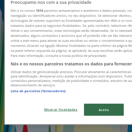
Preocupamo-nos com a sua privacidade
Nós e os nossos
1014
parceiros armazenamos e acedemos a dados pessoais, c
Neomáquina
navegação ou identificadores únicos, no seu dispositivo. Se selecionar «Aceito»
tecnologias de rastreio suportem as finalidades apresentadas em «Nós e os nos
Poupe com Qualidade até 20 de Agosto
tratamos dados para as seguintes finalidades». Se, pelo contrário, selecionar «R
retirar o seu consentimento, estas tecnologias serão desativadas. Se os rastrea
desativados, alguns conteúdos e anúncios que vê poderão não ser tão relevante
Válido até 20/08
Oliveira de Azeméis
voltar a este menu para alterar as suas escolhas ou retirar o consentimento a q
Novo
momento clicando na ligação Mostrar finalidades na parte inferior da página W
na parte inferior esquerda da página, se aplicável). As suas escolhas serão apli
Para mais informação, consulte a nossa política de privacidade.
Nós e os nossos parceiros tratamos os dados para fornece
Continente Bom dia
Utilizar dados de geolocalização precisos. Procurar ativamente as características
para identificação. Armazenar e/ou aceder a informações num dispositivo. Publ
Fim de Semanal
conteúdos personalizados, medição de publicidade e conteúdos, estudos de au
desenvolvimento de serviços.
Expira amanhã
Oliveira de Azeméis
Lista de parceiros (fornecedores)
Novo
Mostrar finalidades
Aceito
Pingo Doce